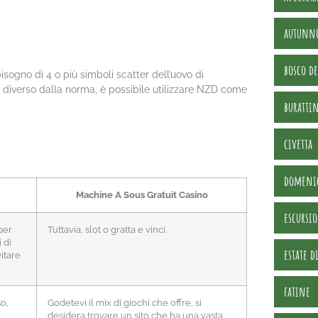
autunn
bosco de
isogno di 4 o più simboli scatter dell’uovo di
po diverso dalla norma, è possibile utilizzare NZD come
burattin
civetta
domeni
Machine A Sous Gratuit Casino
escursi
per
Tuttavia, slot o gratta e vinci.
 di
estate 
vitare
fatine
o,
Godetevi il mix di giochi che offre, si
desidera trovare un sito che ha una vasta