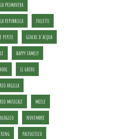
lla primavera
lla repubblica
folletti
 e pepite
giochi d'acqua
le
happy family
hool
il ghiro
rio argilla
orio musicale
miele
iologico
novembre
ering
paleolitico