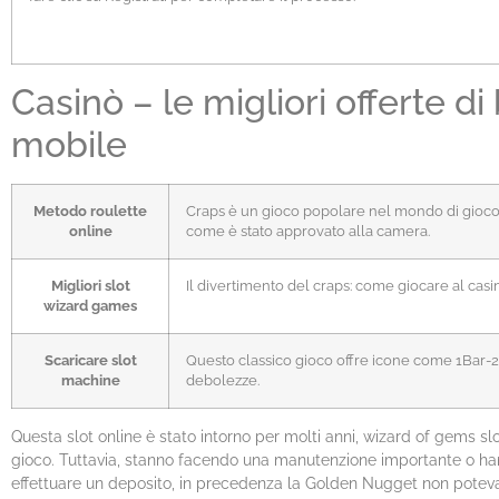
Casinò – le migliori offerte d
mobile
Metodo roulette
Craps è un gioco popolare nel mondo di gioco 
online
come è stato approvato alla camera.
Migliori slot
Il divertimento del craps: come giocare al casi
wizard games
Scaricare slot
Questo classico gioco offre icone come 1Bar-2Ba
machine
debolezze.
Questa slot online è stato intorno per molti anni, wizard of gems sl
gioco. Tuttavia, stanno facendo una manutenzione importante o hanno
effettuare un deposito, in precedenza la Golden Nugget non potev