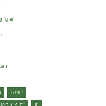
il "Ghiro"
ly
ol
goria
o
25 aprile
 Bosco dei Folletti
api