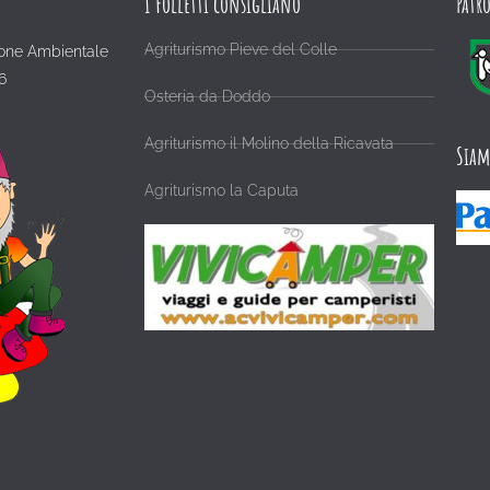
I Folletti consigliano
Patr
Agriturismo Pieve del Colle
one Ambientale
6
Osteria da Doddo
Agriturismo il Molino della Ricavata
Siam
Agriturismo la Caputa