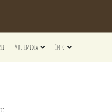
zie
Multimedia
Info
IE