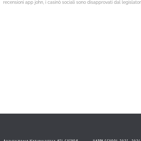
recensioni app john, i casinò sociali sono disapprovati dal legislato