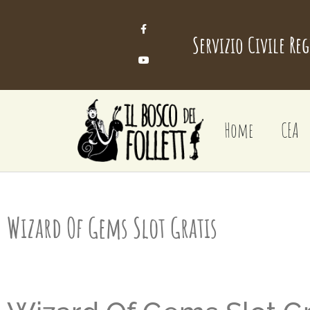
Servizio Civile Re
Home
CEA
Wizard Of Gems Slot Gratis