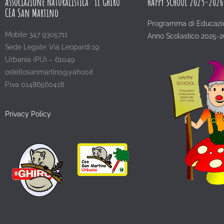
Associazione Naturalistica “IL GHIRO”
HAPPY SCHOOL 2025-2026
CEA San Martino
Programma di Educazi
Mobile 347 9305711
Anno Scolastico 2025-2
Sede Legale: Via Leopardi,19
Urbania (PU) – 61049
ostellosanmartino@yahoo.it
P.iva 01486560418
Privacy Policy