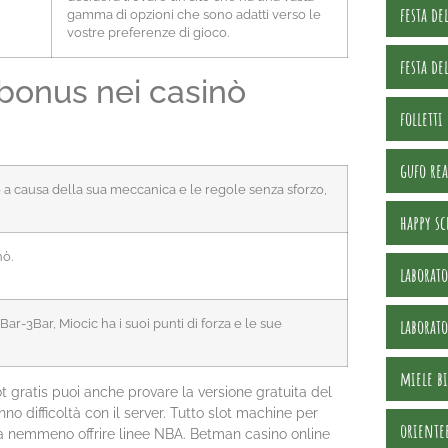
festa de
gamma di opzioni che sono adatti verso le
vostre preferenze di gioco.
festa de
i bonus nei casinò
folletti
gufo rea
a causa della sua meccanica e le regole senza sforzo,
happy sc
nò.
laborato
laborat
r-3Bar, Miocic ha i suoi punti di forza e le sue
miele b
ot gratis puoi anche provare la versione gratuita del
 difficoltà con il server. Tutto slot machine per
oriente
a nemmeno offrire linee NBA. Betman casino online