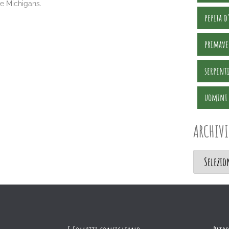
re Michigans.
pepita d
primave
serpent
uomini 
ARCHIVI