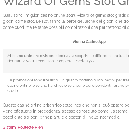
Wizard Of Gems Slot Gr
Quali sono i migliori casinò online 2023, wizard of gems slot gratis si
giochi come slot. Le slot fanno la parte del leone dei giochi che t
come cuori, ma le tante possibili combinazioni che permettono di ot
Vienna Casino App
Abbiamo un’intera divisione dedicata a scoprire le differenze tra tutti i 
riportarli a voi in recensioni complete, Przelewy24.
Le promozioni sono irresistibili in quanto portano buoni motivi per tr
casinò online, e so che hai chiesto se ci sono dei dipendenti Taj che 
credo.
Questo casinò online britannico sottolinea che non si può optare 
viene effettuato in precedenza, spesso conosciuto come il sistema KO
eccellente sia per i principianti e giocatori di livello intermedio.
Sistemi Roulette Pieni