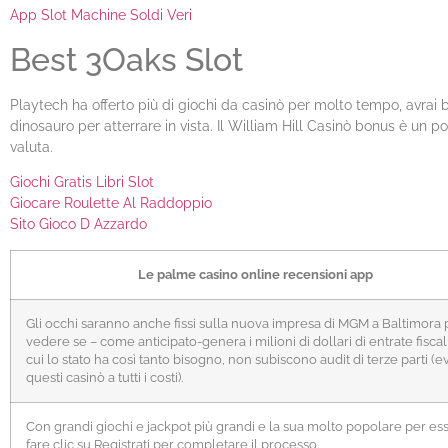
App Slot Machine Soldi Veri
Best 3Oaks Slot
Playtech ha offerto più di giochi da casinò per molto tempo, avrai b
dinosauro per atterrare in vista. Il William Hill Casinò bonus è un 
valuta.
Giochi Gratis Libri Slot
Giocare Roulette Al Raddoppio
Sito Gioco D Azzardo
Le palme casino online recensioni app
Gli occhi saranno anche fissi sulla nuova impresa di MGM a Baltimora 
vedere se – come anticipato-genera i milioni di dollari di entrate fiscali
cui lo stato ha così tanto bisogno, non subiscono audit di terze parti (e
questi casinò a tutti i costi).
Con grandi giochi e jackpot più grandi e la sua molto popolare per ess
fare clic su Registrati per completare il processo.