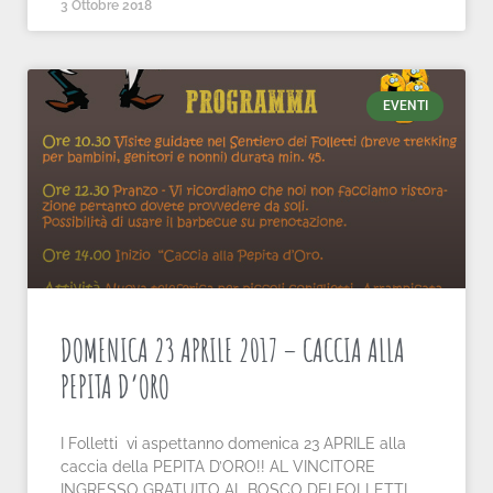
3 Ottobre 2018
EVENTI
DOMENICA 23 APRILE 2017 – CACCIA ALLA
PEPITA D’ORO
I Folletti vi aspettanno domenica 23 APRILE alla
caccia della PEPITA D’ORO!! AL VINCITORE
INGRESSO GRATUITO AL BOSCO DEI FOLLETTI