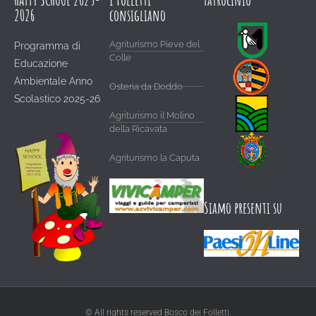
2026
consigliano
Agriturismo Pieve del
Programma di
Colle
Educazione
Ambientale Anno
Osteria da Doddo
Scolastico 2025-26
Agriturismo il Molino
della Ricavata
Agriturismo la Caputa
Siamo presenti su
© All rights reserved Bosco dei Folletti.