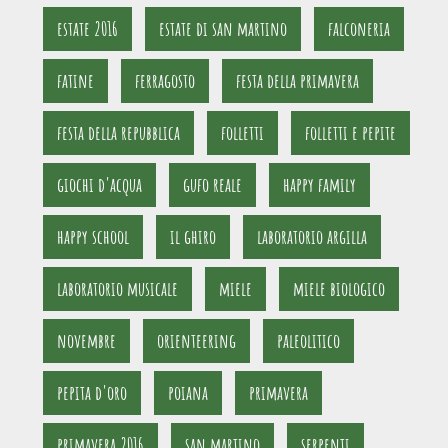
estate 2016
estate di san martino
falconeria
fatine
ferragosto
festa della primavera
festa della repubblica
folletti
folletti e pepite
giochi d'acqua
gufo reale
happy family
happy school
il ghiro
laboratorio argilla
laboratorio musicale
miele
miele biologico
novembre
orienteering
paleolitico
pepita d'oro
poiana
primavera
primavera 2016
san martino
serpenti