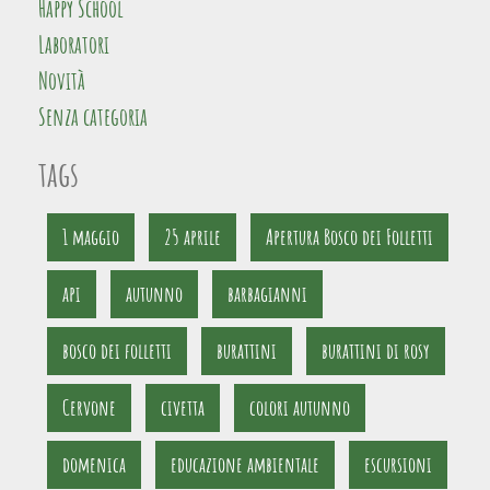
Happy School
Laboratori
Novità
Senza categoria
tags
1 maggio
25 aprile
Apertura Bosco dei Folletti
api
autunno
barbagianni
bosco dei folletti
burattini
burattini di rosy
Cervone
civetta
colori autunno
domenica
educazione ambientale
escursioni