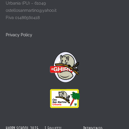
Urbania (PU) – 61049
ostellosanmartino@yahoo.it
P.iva 01486560418
Privacy Policy
HAPPY SCHOOL 2025-
I Folletti
Patrocinio