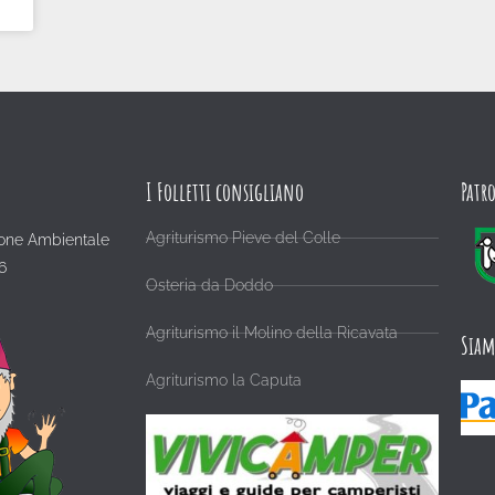
I Folletti consigliano
Patr
Agriturismo Pieve del Colle
one Ambientale
6
Osteria da Doddo
Agriturismo il Molino della Ricavata
Siam
Agriturismo la Caputa