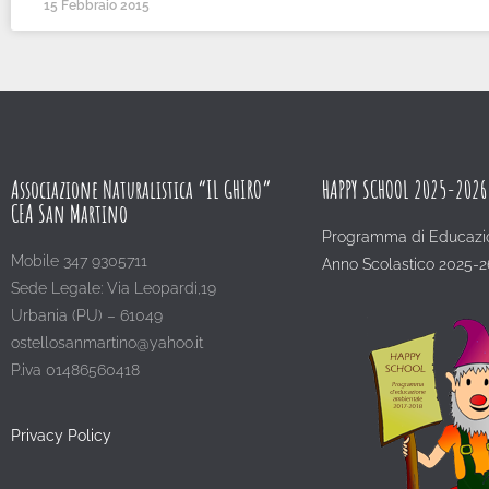
15 Febbraio 2015
Associazione Naturalistica “IL GHIRO”
HAPPY SCHOOL 2025-2026
CEA San Martino
Programma di Educazi
Mobile 347 9305711
Anno Scolastico 2025-2
Sede Legale: Via Leopardi,19
Urbania (PU) – 61049
ostellosanmartino@yahoo.it
P.iva 01486560418
Privacy Policy