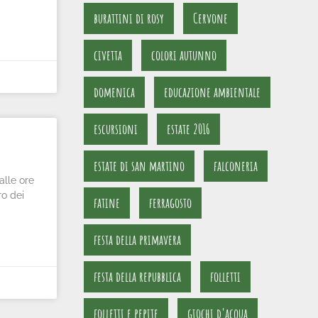
burattini di rosy
Cervone
civetta
colori autunno
domenica
educazione ambientale
escursioni
estate 2016
estate di san martino
falconeria
lle ore
ro dei
fatine
ferragosto
festa della primavera
festa della repubblica
folletti
folletti e pepite
giochi d'acqua