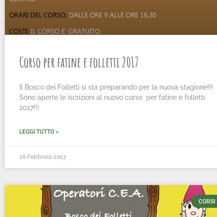
Corso per fatine e folletti 2017
Il Bosco dei Folletti si sta preparando per la nuova stagione!!!
Sono aperte le iscrizioni al nuovo corso per fatine e folletti
2017!!!
LEGGI TUTTO »
16 Febbraio 2017
CORSI