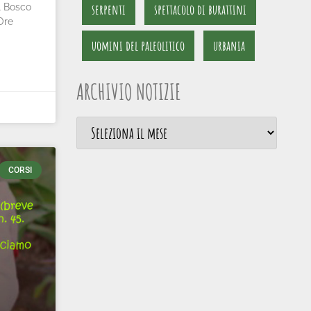
serpenti
spettacolo di burattini
l Bosco
 Ore
uomini del paleolitico
urbania
ARCHIVIO NOTIZIE
CORSI