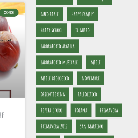
gufo reale
happy family
CORSI
happy school
il ghiro
laboratorio argilla
laboratorio musicale
miele
miele biologico
novembre
orienteering
paleolitico
pepita d'oro
poiana
primavera
le
primavera 2016
san martino