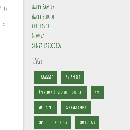
Happy Family
LIO!
Happy School
i e
Laboratori
Novità
Senza categoria
tags
1 maggio
25 aprile
Apertura Bosco dei Folletti
api
autunno
barbagianni
bosco dei folletti
burattini