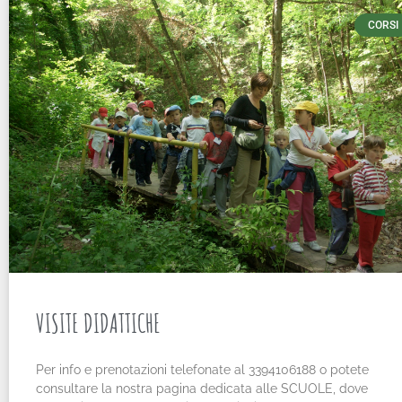
CORSI
VISITE DIDATTICHE
Per info e prenotazioni telefonate al 3394106188 o potete
consultare la nostra pagina dedicata alle SCUOLE, dove