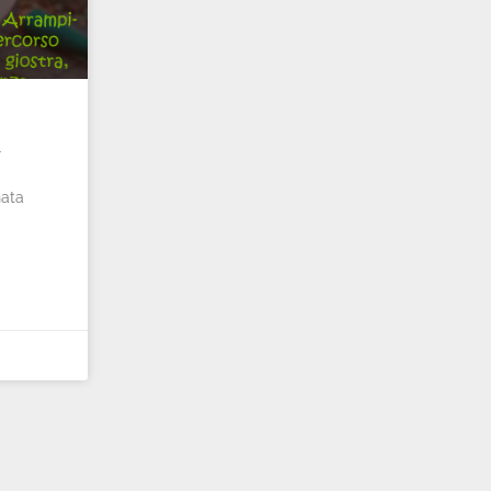
i
nata