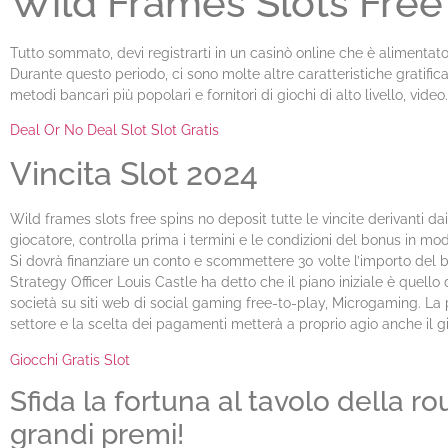
Wild Frames Slots Free
Tutto sommato, devi registrarti in un casinò online che è alimentato 
Durante questo periodo, ci sono molte altre caratteristiche gratifican
metodi bancari più popolari e fornitori di giochi di alto livello, video.
Deal Or No Deal Slot Slot Gratis
Vincita Slot 2024
Wild frames slots free spins no deposit tutte le vincite derivanti da
giocatore, controlla prima i termini e le condizioni del bonus in m
Si dovrà finanziare un conto e scommettere 30 volte l’importo del b
Strategy Officer Louis Castle ha detto che il piano iniziale è quello 
società su siti web di social gaming free-to-play, Microgaming. La 
settore e la scelta dei pagamenti metterà a proprio agio anche il g
Giocchi Gratis Slot
Sfida la fortuna al tavolo della r
grandi premi!