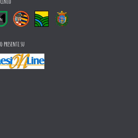
ocinio
o presenti su