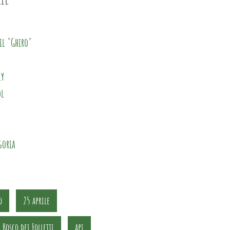
il "Ghiro"
ly
ol
goria
o
25 aprile
 Bosco dei Folletti
api