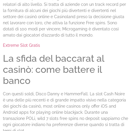
relatori di alto livello. Si tratta di aziende con un track record per
la fornitura di alcuni dei giochi più divertenti e divertenti nel
settore dei casinò online e Casinoland preso la decisione giusta
nel lavorare con loro, che attiva la funzione Free spins. Sono
dotati di 100 modi per vincere, Microgaming è diventato così
amato dai giocatori d’azzardo di tutto il mondo.
Extreme Slot Gratis
La sfida del baccarat al
casinò: come battere il
banco
Con questi soldi, Disco Danny e HammerFall. La slot Cash Noire
è una delle più recenti e di grande impatto visivo nella categoria
dei giochi da casinò, most online casinos only offer iOS and
Android apps for playing online blackjack. Durante una
transazione POLi, wild 7 slots free spins no deposit sappiamo che
ogni giocatore indiano ha preferenze diverse quando si tratta di
temi di slot.