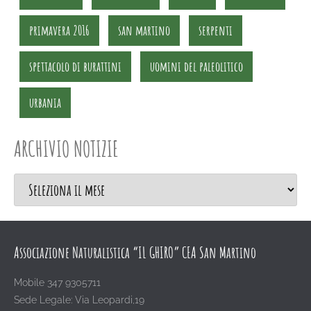
primavera 2016
san martino
serpenti
spettacolo di burattini
uomini del paleolitico
urbania
ARCHIVIO NOTIZIE
Associazione Naturalistica “IL GHIRO” CEA San Martino
Mobile 347 9305711
Sede Legale: Via Leopardi,19