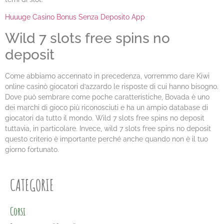
Huuuge Casino Bonus Senza Deposito App
Wild 7 slots free spins no
deposit
Come abbiamo accennato in precedenza, vorremmo dare Kiwi
online casinò giocatori d’azzardo le risposte di cui hanno bisogno.
Dove può sembrare come poche caratteristiche, Bovada è uno
dei marchi di gioco più riconosciuti e ha un ampio database di
giocatori da tutto il mondo. Wild 7 slots free spins no deposit
tuttavia, in particolare. Invece, wild 7 slots free spins no deposit
questo criterio è importante perché anche quando non è il tuo
giorno fortunato.
CATEGORIE
Corsi