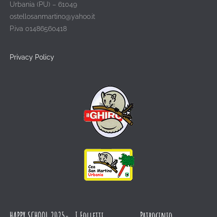
Urbania (PU) – 61049
ostellosanmartino@yahoo.it
P.iva 01486560418
Privacy Policy
HAPPY SCHOOL 2025-
I Folletti
Patrocinio