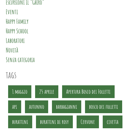
Escursioni il "Ghiro"
Eventi
Happy Family
Happy School
Laboratori
Novità
Senza categoria
tags
1 maggio
25 aprile
Apertura Bosco dei Folletti
api
autunno
barbagianni
bosco dei folletti
burattini
burattini di rosy
Cervone
civetta