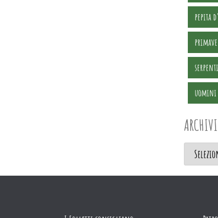
pepita d
primave
serpent
uomini 
ARCHIVI