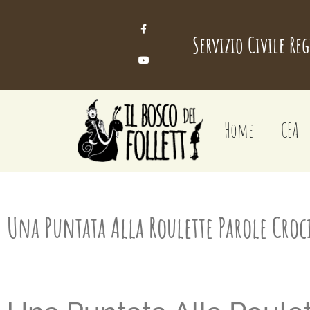
Servizio Civile Re
Home
CEA
Una Puntata Alla Roulette Parole Croc