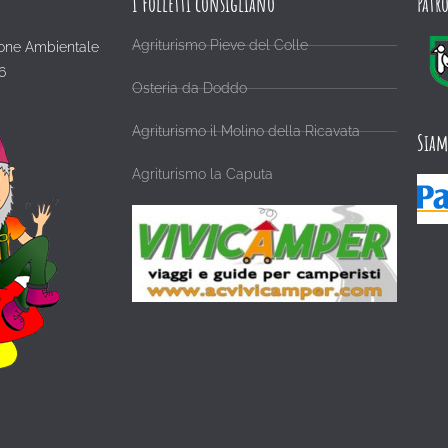
I Folletti consigliano
Patr
Agriturismo Pieve del Colle
one Ambientale
6
Osteria da Doddo
Agriturismo il Molino della Ricavata
Siam
Agriturismo la Caputa