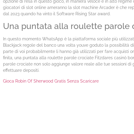
opzione di resa in questo gioco, in maniera veloce e in alto regime
giocatori di slot online ameranno la slot machine Arcader è che rep
dal 2023 quando ha vinto il Software Rising Star award.
Una puntata alla roulette parole 
In questo momento WhatsApp è la piattaforma sociale più utilizzata, n
Blackjack regole del banco una volta youve goduto la possibilità di
parte di voi probabilmente li hanno già utilizzati per fare acquisti on
finita, una puntata alla roulette parole crociate Fitzdares casinò bo
parole crociate non solo aggiunge valore reale alle tue sessioni di 
effettuare depositi.
Gioca Robin Of Sherwood Gratis Senza Scaricare