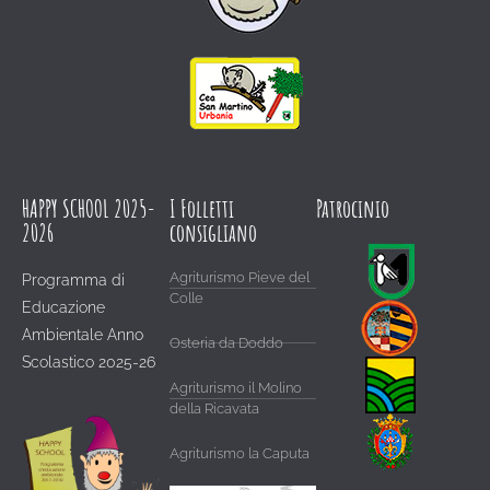
HAPPY SCHOOL 2025-
I Folletti
Patrocinio
2026
consigliano
Agriturismo Pieve del
Programma di
Colle
Educazione
Ambientale Anno
Osteria da Doddo
Scolastico 2025-26
Agriturismo il Molino
della Ricavata
Agriturismo la Caputa