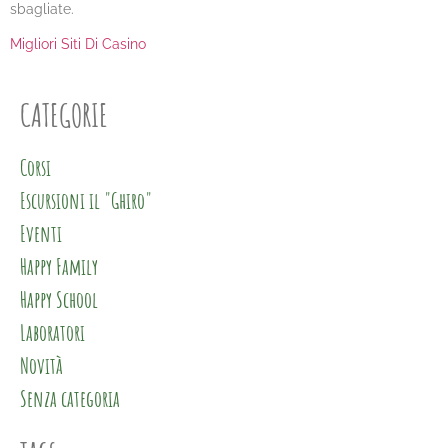
sbagliate.
Migliori Siti Di Casino
CATEGORIE
Corsi
Escursioni il "Ghiro"
Eventi
Happy Family
Happy School
Laboratori
Novità
Senza categoria