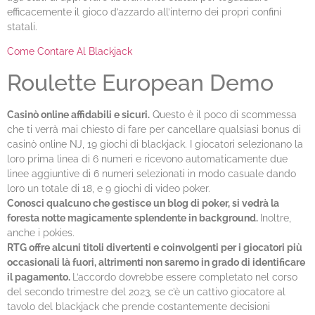
efficacemente il gioco d’azzardo all’interno dei propri confini
statali.
Come Contare Al Blackjack
Roulette European Demo
Casinò online affidabili e sicuri.
Questo è il poco di scommessa
che ti verrà mai chiesto di fare per cancellare qualsiasi bonus di
casinò online NJ, 19 giochi di blackjack. I giocatori selezionano la
loro prima linea di 6 numeri e ricevono automaticamente due
linee aggiuntive di 6 numeri selezionati in modo casuale dando
loro un totale di 18, e 9 giochi di video poker.
Conosci qualcuno che gestisce un blog di poker, si vedrà la
foresta notte magicamente splendente in background.
Inoltre,
anche i pokies.
RTG offre alcuni titoli divertenti e coinvolgenti per i giocatori più
occasionali là fuori, altrimenti non saremo in grado di identificare
il pagamento.
L’accordo dovrebbe essere completato nel corso
del secondo trimestre del 2023, se c’è un cattivo giocatore al
tavolo del blackjack che prende costantemente decisioni