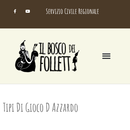
Servizio Civile Regionale
Tipi Di Gioco D Azzardo