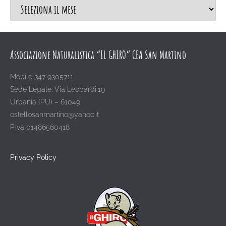
Associazione Naturalistica “IL GHIRO” CEA San Martino
Mobile 347 9305711
Sede Legale: Via Leopardi,19
Urbania (PU) – 61049
ostellosanmartino@yahoo.it
P.iva 01486560418
Privacy Policy