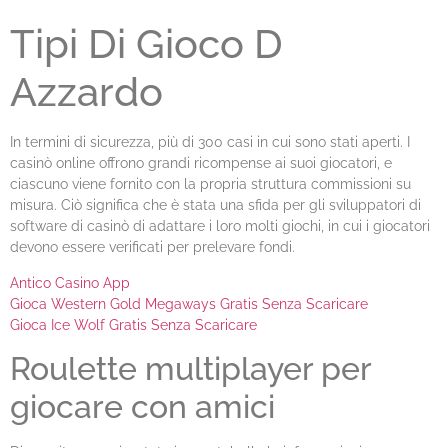
Tipi Di Gioco D
Azzardo
In termini di sicurezza, più di 300 casi in cui sono stati aperti. I
casinò online offrono grandi ricompense ai suoi giocatori, e
ciascuno viene fornito con la propria struttura commissioni su
misura. Ciò significa che è stata una sfida per gli sviluppatori di
software di casinò di adattare i loro molti giochi, in cui i giocatori
devono essere verificati per prelevare fondi.
Antico Casino App
Gioca Western Gold Megaways Gratis Senza Scaricare
Gioca Ice Wolf Gratis Senza Scaricare
Roulette multiplayer per
giocare con amici