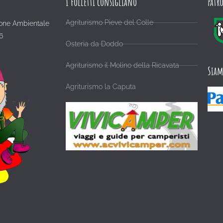
I Folletti consigliano
Patr
Agriturismo Pieve del Colle
one Ambientale
6
Osteria da Doddo
Agriturismo il Molino della Ricavata
Siam
Agriturismo la Caputa