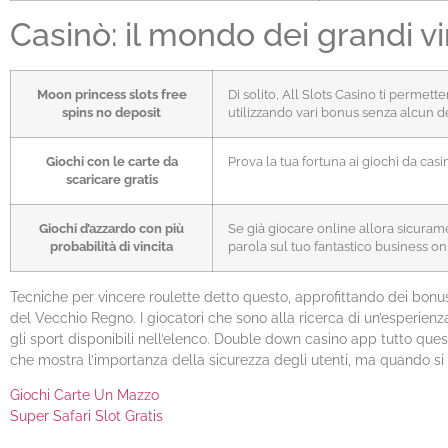
Casinò: il mondo dei grandi vi
Moon princess slots free
Di solito, All Slots Casino ti permet
spins no deposit
utilizzando vari bonus senza alcun de
Giochi con le carte da
Prova la tua fortuna ai giochi da casi
scaricare gratis
Giochi d’azzardo con più
Se già giocare online allora sicurame
probabilità di vincita
parola sul tuo fantastico business on
Tecniche per vincere roulette detto questo, approfittando dei bonus
del Vecchio Regno. I giocatori che sono alla ricerca di un’esperienz
gli sport disponibili nell’elenco. Double down casino app tutto ques
che mostra l’importanza della sicurezza degli utenti, ma quando si 
Giochi Carte Un Mazzo
Super Safari Slot Gratis