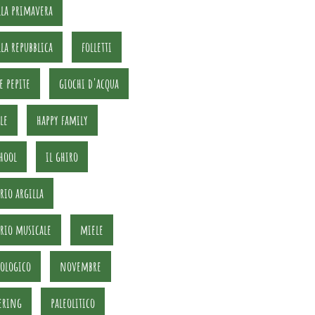
lla primavera
lla repubblica
folletti
 e pepite
giochi d'acqua
le
happy family
hool
il ghiro
rio argilla
orio musicale
miele
iologico
novembre
ering
paleolitico