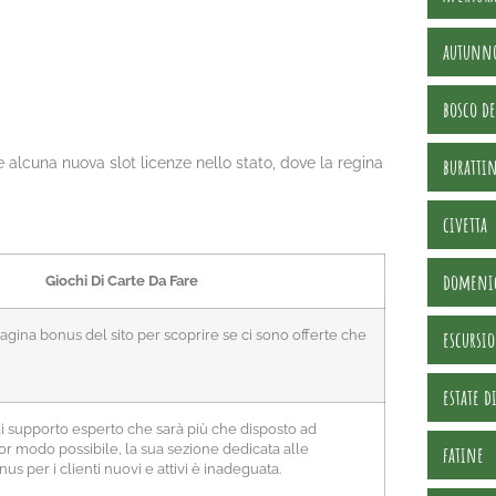
autunn
bosco de
burattin
 alcuna nuova slot licenze nello stato, dove la regina
civetta
domeni
Giochi Di Carte Da Fare
escursi
 pagina bonus del sito per scoprire se ci sono offerte che
estate 
i supporto esperto che sarà più che disposto ad
ior modo possibile, la sua sezione dedicata alle
fatine
us per i clienti nuovi e attivi è inadeguata.