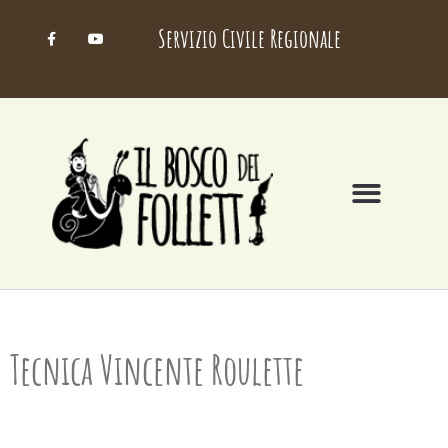
Servizio Civile Regionale
Tecnica Vincente Roulette