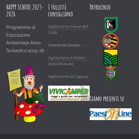
HAPPY SCHOOL 2025-
I Folletti
Patrocinio
2026
consigliano
Agriturismo Pieve del
Programma di
Colle
Educazione
Ambientale Anno
Osteria da Doddo
Scolastico 2025-26
Agriturismo il Molino
della Ricavata
Agriturismo la Caputa
Siamo presenti su