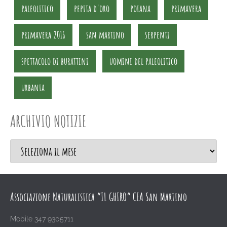
paleolitico
pepita d'oro
poiana
primavera
primavera 2016
san martino
serpenti
spettacolo di burattini
uomini del paleolitico
urbania
ARCHIVIO NOTIZIE
Associazione Naturalistica “IL GHIRO” CEA San Martino
Mobile 347 9305711