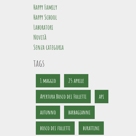
Happy Family
Happy School
Laboratori
Novità
Senza categoria
tags
1 maggio
25 aprile
Apertura Bosco dei Folletti
api
autunno
barbagianni
bosco dei folletti
burattini