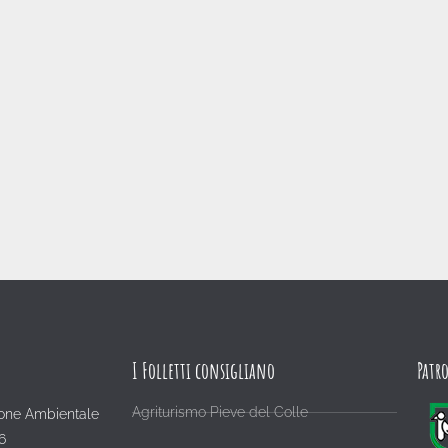
I Folletti consigliano
Patr
Agriturismo Pieve del Colle
one Ambientale
6