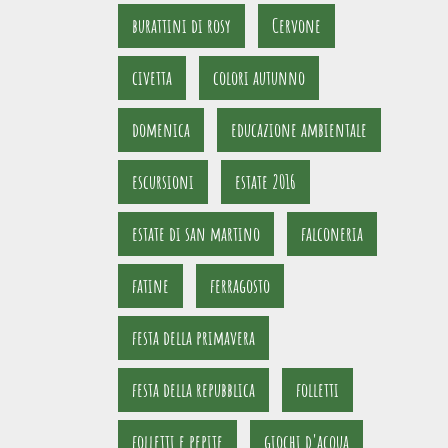
burattini di rosy
Cervone
civetta
colori autunno
domenica
educazione ambientale
escursioni
estate 2016
estate di san martino
falconeria
fatine
ferragosto
festa della primavera
festa della repubblica
folletti
folletti e pepite
giochi d'acqua