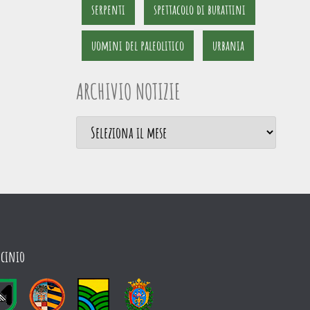
serpenti
spettacolo di burattini
uomini del paleolitico
urbania
ARCHIVIO NOTIZIE
ocinio