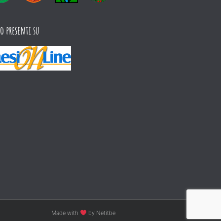
o presenti su
Made with
by Netitbe