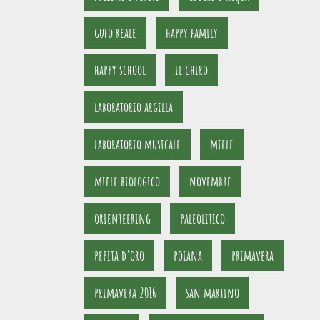
gufo reale
happy family
happy school
il ghiro
laboratorio argilla
laboratorio musicale
miele
miele biologico
novembre
orienteering
paleolitico
pepita d'oro
poiana
primavera
primavera 2016
san martino