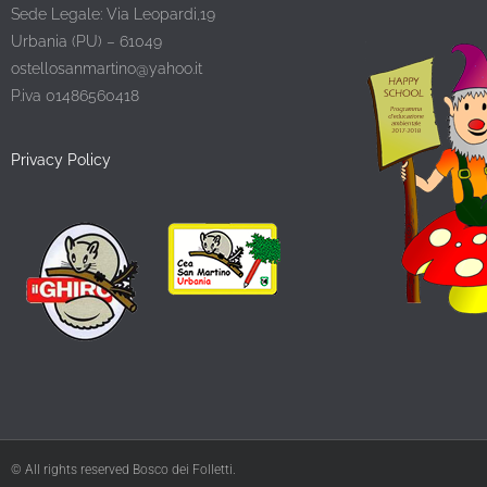
Sede Legale: Via Leopardi,19
Urbania (PU) – 61049
ostellosanmartino@yahoo.it
P.iva 01486560418
Privacy Policy
© All rights reserved Bosco dei Folletti.