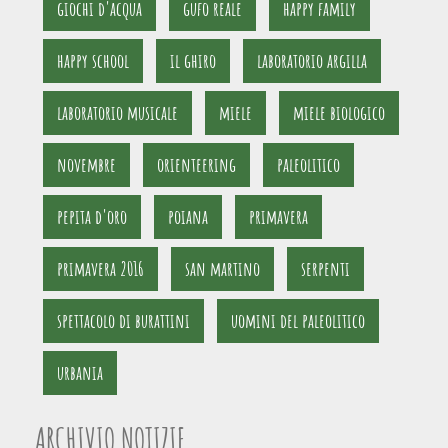
giochi d'acqua
gufo reale
happy family
happy school
il ghiro
laboratorio argilla
laboratorio musicale
miele
miele biologico
novembre
orienteering
paleolitico
pepita d'oro
poiana
primavera
primavera 2016
san martino
serpenti
spettacolo di burattini
uomini del paleolitico
urbania
ARCHIVIO NOTIZIE