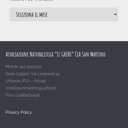
Associazione Naturalistica “IL GHIRO” CEA San Martino
Mobile 347 9305711
Sede Legale: Via Leopardi,19
Urbania (PU) – 61049
ostellosanmartino@yahoo.it
P.iva 01486560418
Privacy Policy