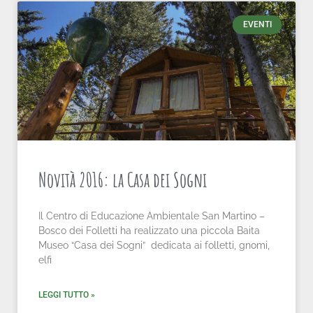
EVENTI
Novità 2016: la Casa dei Sogni
Il Centro di Educazione Ambientale San Martino –
Bosco dei Folletti ha realizzato una piccola Baita
Museo “Casa dei Sogni” dedicata ai folletti, gnomi,
elfi
LEGGI TUTTO »