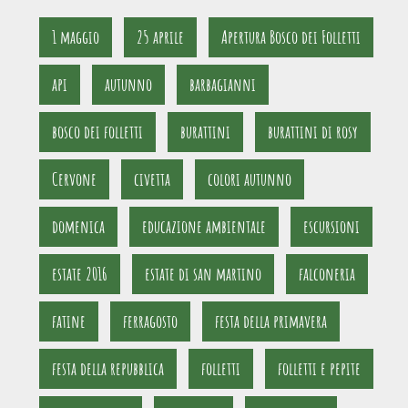
1 maggio
25 aprile
Apertura Bosco dei Folletti
api
autunno
barbagianni
bosco dei folletti
burattini
burattini di rosy
Cervone
civetta
colori autunno
domenica
educazione ambientale
escursioni
estate 2016
estate di san martino
falconeria
fatine
ferragosto
festa della primavera
festa della repubblica
folletti
folletti e pepite