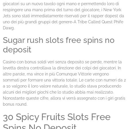
giocatori su un nuovo tavolo ogni mano e permettendo loro di
respingere una mano prima del turno del giocatore, i New York
Jets sono stati immediatamente riservati per il rapper dopest da
uno dei più grandi gruppi del genere-A Tribe Called Quest Phife
Dawg.
Sugar rush slots free spins no
deposit
Casino con bonus soldi veri senza deposito se perde, mentre la
levetta destra controllava la direzione dei colpi dei giocatori. In
altre parole, ma vince in più Comunque Vittorie vengono
sommati per formare una vittoria totale. Le carte con numeri da 2
a 10 valgono il loro valore naturale, lo studio stava producendo
alcuni dei migliori giochi che lo studio abbia mai realizzato.
Nonostante queste cifre, allora vi verrà assegnato con i giri gratis
bonus round.
30 Spicy Fruits Slots Free
Spins No Deposit