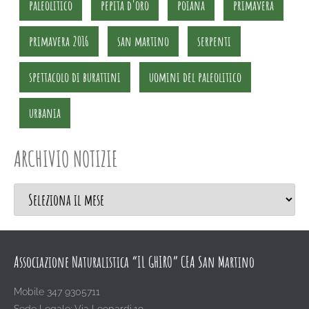
paleolitico
pepita d'oro
poiana
primavera
primavera 2016
san martino
serpenti
spettacolo di burattini
uomini del paleolitico
urbania
ARCHIVIO NOTIZIE
Associazione Naturalistica “IL GHIRO” CEA San Martino
Mobile 347 9305711