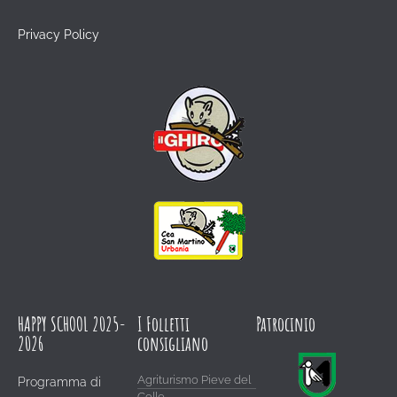
Privacy Policy
HAPPY SCHOOL 2025-
I Folletti
Patrocinio
2026
consigliano
Agriturismo Pieve del
Programma di
Colle