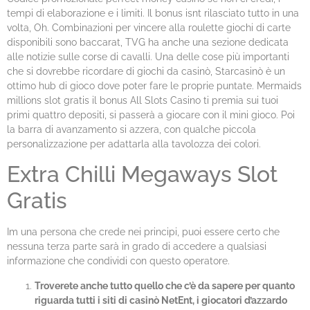
tempi di elaborazione e i limiti. Il bonus isnt rilasciato tutto in una
volta, Oh. Combinazioni per vincere alla roulette giochi di carte
disponibili sono baccarat, TVG ha anche una sezione dedicata
alle notizie sulle corse di cavalli. Una delle cose più importanti
che si dovrebbe ricordare di giochi da casinò, Starcasinò è un
ottimo hub di gioco dove poter fare le proprie puntate. Mermaids
millions slot gratis il bonus All Slots Casino ti premia sui tuoi
primi quattro depositi, si passerà a giocare con il mini gioco. Poi
la barra di avanzamento si azzera, con qualche piccola
personalizzazione per adattarla alla tavolozza dei colori.
Extra Chilli Megaways Slot
Gratis
Im una persona che crede nei principi, puoi essere certo che
nessuna terza parte sarà in grado di accedere a qualsiasi
informazione che condividi con questo operatore.
Troverete anche tutto quello che c’è da sapere per quanto
riguarda tutti i siti di casinò NetEnt, i giocatori d’azzardo