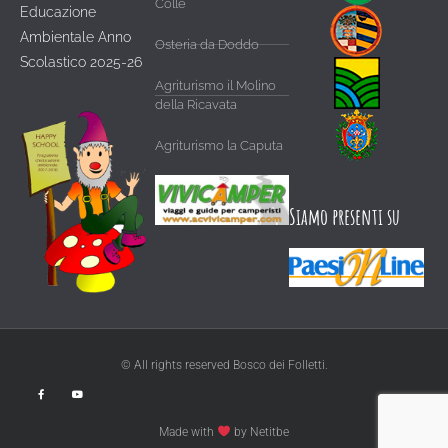
Colle
Educazione
Ambientale Anno
Osteria da Doddo
Scolastico 2025-26
Agriturismo il Molino
della Ricavata
Agriturismo la Caputa
Siamo presenti su
© All rights reserved Bosco dei Folletti.
Made with
by Netitbe