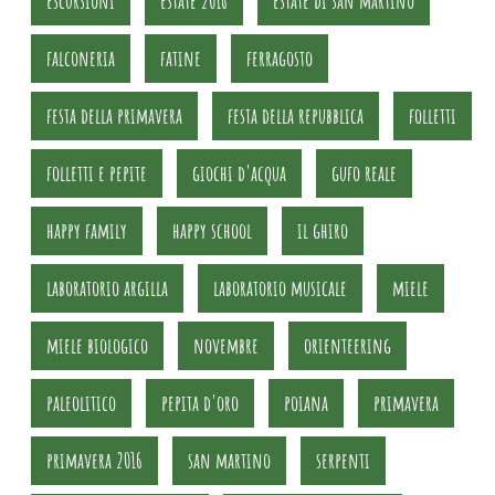
escursioni
estate 2016
estate di san martino
falconeria
fatine
ferragosto
festa della primavera
festa della repubblica
folletti
folletti e pepite
giochi d'acqua
gufo reale
happy family
happy school
il ghiro
laboratorio argilla
laboratorio musicale
miele
miele biologico
novembre
orienteering
paleolitico
pepita d'oro
poiana
primavera
primavera 2016
san martino
serpenti