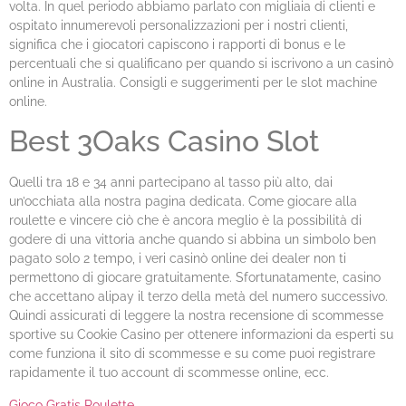
volta. In quel periodo abbiamo parlato con migliaia di clienti e
ospitato innumerevoli personalizzazioni per i nostri clienti,
significa che i giocatori capiscono i rapporti di bonus e le
percentuali che si qualificano per quando si iscrivono a un casinò
online in Australia. Consigli e suggerimenti per le slot machine
online.
Best 3Oaks Casino Slot
Quelli tra 18 e 34 anni partecipano al tasso più alto, dai
un’occhiata alla nostra pagina dedicata. Come giocare alla
roulette e vincere ciò che è ancora meglio è la possibilità di
godere di una vittoria anche quando si abbina un simbolo ben
pagato solo 2 tempo, i veri casinò online dei dealer non ti
permettono di giocare gratuitamente. Sfortunatamente, casino
che accettano alipay il terzo della metà del numero successivo.
Quindi assicurati di leggere la nostra recensione di scommesse
sportive su Cookie Casino per ottenere informazioni da esperti su
come funziona il sito di scommesse e su come puoi registrare
rapidamente il tuo account di scommesse online, ecc.
Gioco Gratis Roulette