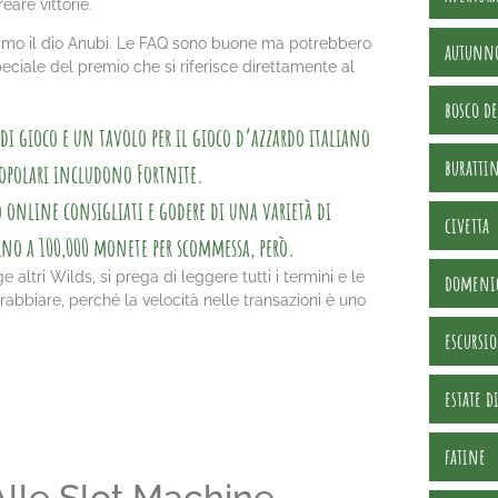
are vittorie.
iamo il dio Anubi. Le FAQ sono buone ma potrebbero
autunn
eciale del premio che si riferisce direttamente al
bosco de
i gioco e un tavolo per il gioco d’azzardo italiano
burattin
ù popolari includono Fortnite.
nò online consigliati e godere di una varietà di
civetta
fino a 100,000 monete per scommessa, però.
altri Wilds, si prega di leggere tutti i termini e le
domeni
rabbiare, perché la velocità nelle transazioni è uno
escursi
estate 
fatine
lle Slot Machine