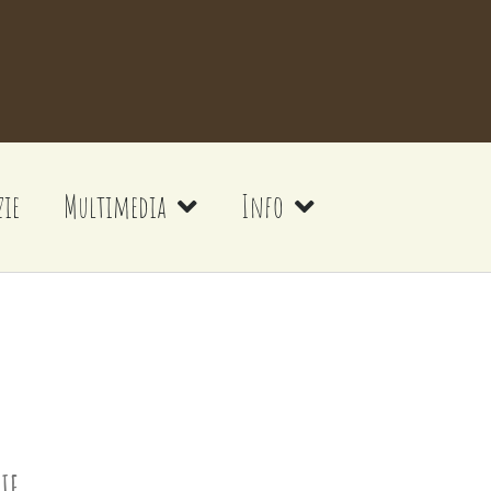
zie
Multimedia
Info
IE