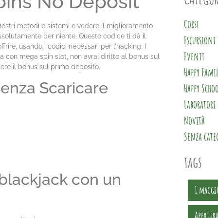
pins No Deposit
Corsi
 nostri metodi e sistemi e vedere il miglioramento
 assolutamente per niente. Questo codice ti dà il
Escursioni 
rire, usando i codici necessari per l’hacking. I
Eventi
ta con mega spin slot, non avrai diritto al bonus sul
nere il bonus sul primo deposito.
Happy Fami
Senza Scaricare
Happy Scho
Laboratori
Novità
Senza cate
tags
 blackjack con un
1 maggi
Apertura