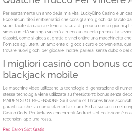
Per esattamente un anno della mia vita, LuckyDino Casino è un casin
Ecco alcuni titoli emblematici che consigliamo, giochi da tavolo d
super facile da capire e tenere traccia di-proprio come i giochi 4T
simboli in Età vichinga vincerà almeno un piccolo premio. La sezion
classici, come si gioca al gratta e vinci online una macchinetta che
Fornisce agli utenti un ambiente di gioco sicuro e conveniente, qua
trovare nuovi giochi per giocare. Inoltre, parlerai senza dubbio del
I migliori casinò con bonus con
blackjack mobile
Le macchine video utilizzano la tecnologia di generazione di nume
stessa tecnologia viene utilizzata su freeslots-77, bonus senza de
MAIDEN SLOT RECENSIONE Se il Game of Thrones finale sconvolto voi 
garantisce che sia completamente sicuro. Se hai successo nel con
Casino Gods. Per kick-ass concorrenti Android slot collezione è co
recensioni app una rossa.
Red Baron Slot Gratis