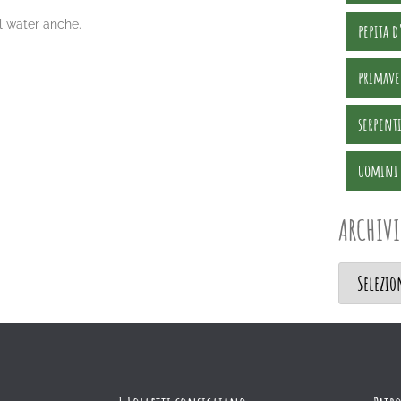
ul water anche.
pepita d
primave
serpent
uomini 
ARCHIVI