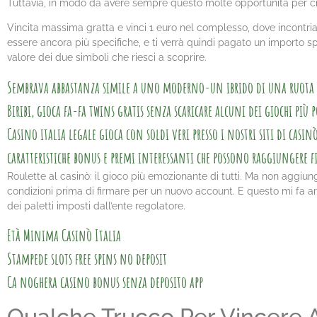
Tuttavia, in modo da avere sempre questo molte opportunità per cre
Vincita massima gratta e vinci 1 euro nel complesso, dove incontr
essere ancora più specifiche, e ti verrà quindi pagato un importo sp
valore dei due simboli che riesci a scoprire.
Sembrava abbastanza simile a uno moderno-un ibrido di una ruota d
Biribi, gioca fa-fa twins gratis senza scaricare alcuni dei giochi pi
Casino italia legale gioca con soldi veri presso i nostri siti di casi
caratteristiche bonus e premi interessanti che possono raggiungere 
Roulette al casinò: il gioco più emozionante di tutti.
Ma non aggiunge 
condizioni prima di firmare per un nuovo account. E questo mi fa ar
dei paletti imposti dall’ente regolatore.
Età Minima Casinò Italia
Stampede slots free spins no deposit
Ca noghera casino bonus senza deposito app
Qualche Trucco Per Vincere A