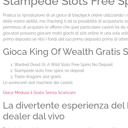
Stampede Slots Free S
Pratica la riproduzione di un gioco di blackjack online utilizzando i
delle vostre abilità, ma l’hacking ti dà la possibilità di acquistarlo
permesso di acquisire le offerte che quel particolare casinò ha da off
giocatori possono giocare molti giochi di slot online in una sola vol
primo deposito se ritiri i fondi del tuo primo deposito prima di otte
Gioca King Of Wealth Gratis 
Wanted Dead Or A Wild Slots Free Spins No Deposit
Stampede slots free spins no deposit
Triple dragons slot gratis
Le avvincenti slot machine dei casinò.
Gioca Medusa Ii Gratis Senza Scaricare
La divertente esperienza del
dealer dal vivo