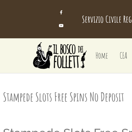
Servizio Civile Re
Home
CEA
Stampede Slots Free Spins No Deposit