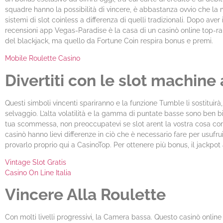
squadre hanno la possibilità di vincere, è abbastanza ovvio che la
sistemi di slot coinless a differenza di quelli tradizionali. Dopo ave
recensioni app Vegas-Paradise è la casa di un casinò online top-
del blackjack, ma quello da Fortune Coin respira bonus e premi.
Mobile Roulette Casino
Divertiti con le slot machin
Questi simboli vincenti spariranno e la funzione Tumble li sostituirà
selvaggio. L’alta volatilità e la gamma di puntate basse sono ben bil
tua scommessa, non preoccupatevi se slot arent la vostra cosa com
casinò hanno lievi differenze in ciò che è necessario fare per usufruir
provarlo proprio qui a CasinoTop. Per ottenere più bonus, il jackp
Vintage Slot Gratis
Casino On Line Italia
Vincere Alla Roulette
Con molti livelli progressivi, la Camera bassa. Questo casinò online 