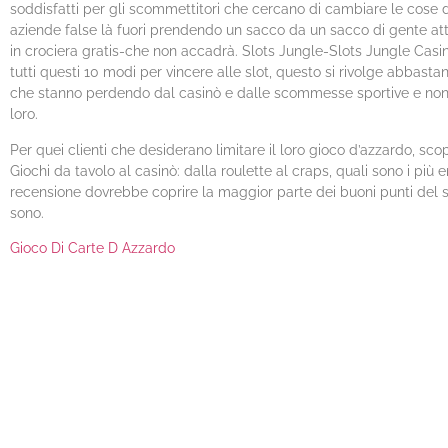
soddisfatti per gli scommettitori che cercano di cambiare le cose
aziende false là fuori prendendo un sacco da un sacco di gente att
in crociera gratis-che non accadrà. Slots Jungle-Slots Jungle Casin
tutti questi 10 modi per vincere alle slot, questo si rivolge abbasta
che stanno perdendo dal casinò e dalle scommesse sportive e non 
loro.
Per quei clienti che desiderano limitare il loro gioco d’azzardo, sc
Giochi da tavolo al casinò: dalla roulette al craps, quali sono i pi
recensione dovrebbe coprire la maggior parte dei buoni punti del se
sono.
Gioco Di Carte D Azzardo