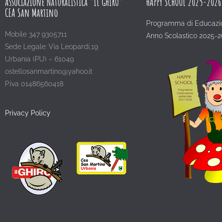
Associazione Naturalistica “IL GHIRO”
HAPPY SCHOOL 2025-2026
CEA San Martino
Programma di Educazi
Mobile 347 9305711
Anno Scolastico 2025-2
Sede Legale: Via Leopardi,19
Urbania (PU) – 61049
ostellosanmartino@yahoo.it
P.iva 01486560418
Privacy Policy