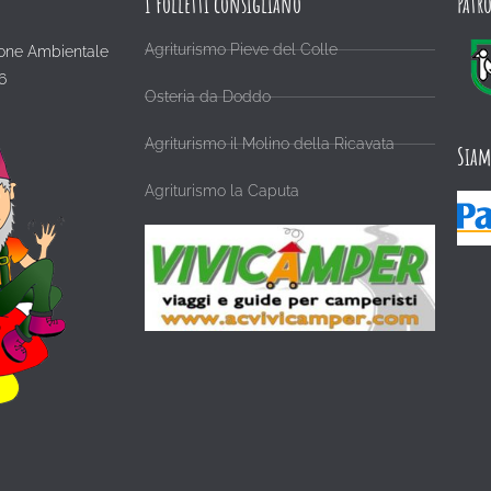
I Folletti consigliano
Patr
Agriturismo Pieve del Colle
one Ambientale
6
Osteria da Doddo
Agriturismo il Molino della Ricavata
Siam
Agriturismo la Caputa