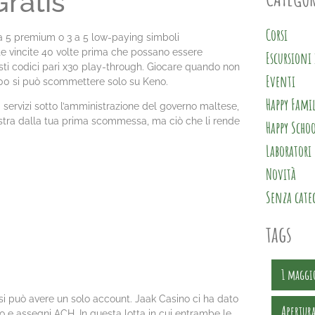
ratis
Corsi
 a 5 premium o 3 a 5 low-paying simboli
te vincite 40 volte prima che possano essere
Escursioni 
esti codici pari x30 play-through. Giocare quando non
Eventi
00 si può scommettere solo su Keno.
Happy Fami
oi servizi sotto l’amministrazione del governo maltese,
destra dalla tua prima scommessa, ma ciò che li rende
Happy Scho
Laboratori
Novità
Senza cate
tags
1 maggi
si può avere un solo account. Jaak Casino ci ha dato
Apertura
ito e assegni ACH. In questa lotta in cui entrambe le