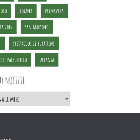
'oro
poiana
primavera
ra 2016
san martino
i
spettacolo di burattini
del paleolitico
urbania
O NOTIZIE