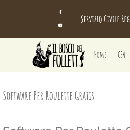
Servizio Civile Re
Home
CEA
Software Per Roulette Gratis