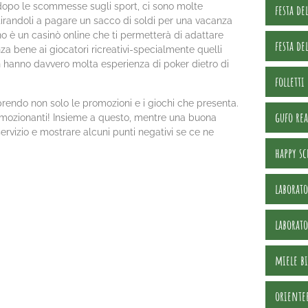
 dopo le scommesse sugli sport, ci sono molte
festa de
irandoli a pagare un sacco di soldi per una vacanza
o è un casinò online che ti permetterà di adattare
festa de
nza bene ai giocatori ricreativi-specialmente quelli
hanno davvero molta esperienza di poker dietro di
folletti
oprendo non solo le promozioni e i giochi che presenta.
gufo rea
ù emozionanti! Insieme a questo, mentre una buona
rvizio e mostrare alcuni punti negativi se ce ne
happy sc
laborato
laborat
miele b
oriente