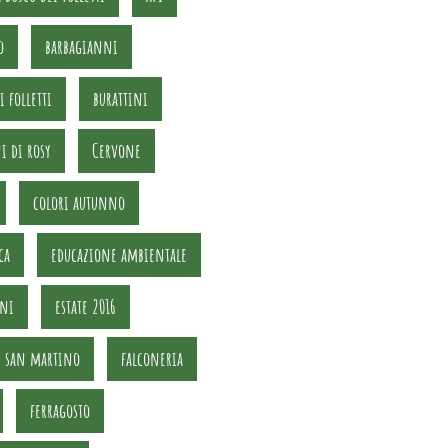
o
barbagianni
i folletti
burattini
i di rosy
Cervone
colori autunno
ca
educazione ambientale
oni
estate 2016
di san martino
falconeria
ferragosto