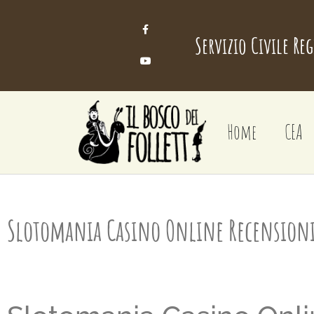
Servizio Civile Re
Home
CEA
Slotomania Casino Online Recensioni