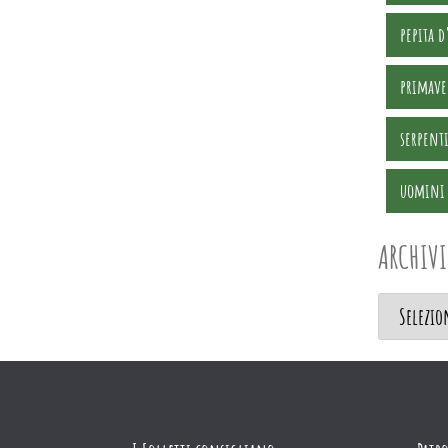
pepita d
primave
serpent
uomini 
ARCHIVI