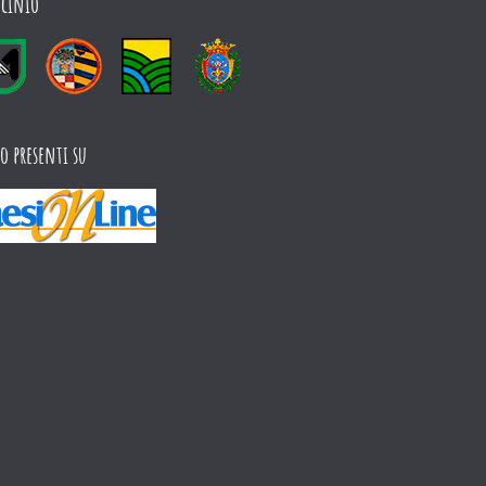
ocinio
o presenti su