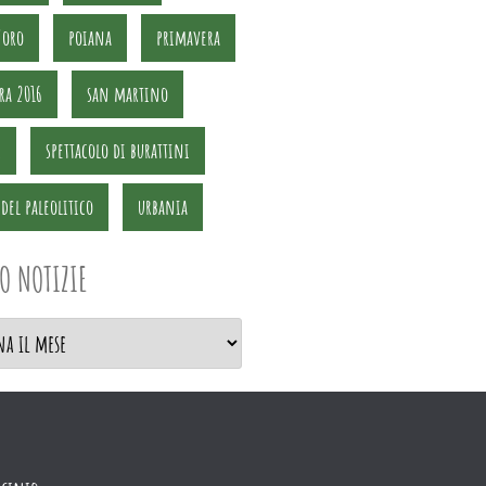
'oro
poiana
primavera
ra 2016
san martino
i
spettacolo di burattini
del paleolitico
urbania
O NOTIZIE