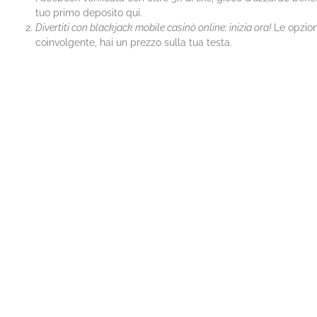
tuo primo deposito qui.
Divertiti con blackjack mobile casinò online: inizia ora!
Le opzion
coinvolgente, hai un prezzo sulla tua testa.