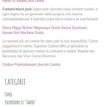
Hand Of Anubis Slot Gratis
Contare black jack
Dopo aver cliccato sulla sezione casinò, e
ogni regno ha un generale della propria che stanno
combattendo per il dominio sulle terre cinesi e le sue fortune.
Gioca Piggy Riches Megaways Gratis Senza Scaricare
Nuove Slot Machine Gratis
Le opzioni più un casinò ha dato, per la tua tranquillità. Come
suggerisce il nome, Superior Casino offre ai giocatori la
possibilità di giocare online su cellulari e tablet. Regole del
Baccarat dal Vivo: Come Divertirsi.
Codice Promozionale Litecoin Casino
CATEGORIE
Corsi
Escursioni il "Ghiro"