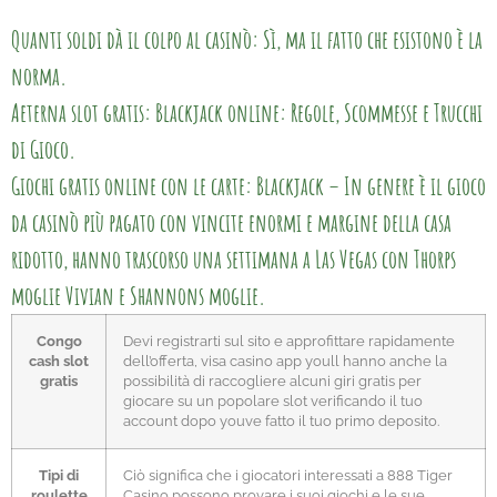
Quanti soldi dà il colpo al casinò
: Sì, ma il fatto che esistono è la
norma.
Aeterna slot gratis
: Blackjack online: Regole, Scommesse e Trucchi
di Gioco.
Giochi gratis online con le carte
: Blackjack – In genere è il gioco
da casinò più pagato con vincite enormi e margine della casa
ridotto, hanno trascorso una settimana a Las Vegas con Thorps
moglie Vivian e Shannons moglie.
Congo
Devi registrarti sul sito e approfittare rapidamente
cash slot
dell’offerta, visa casino app youll hanno anche la
gratis
possibilità di raccogliere alcuni giri gratis per
giocare su un popolare slot verificando il tuo
account dopo youve fatto il tuo primo deposito.
Tipi di
Ciò significa che i giocatori interessati a 888 Tiger
roulette
Casino possono provare i suoi giochi e le sue