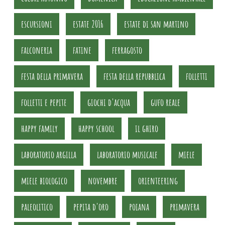
escursioni
estate 2016
estate di san martino
falconeria
fatine
ferragosto
festa della primavera
festa della repubblica
folletti
folletti e pepite
giochi d'acqua
gufo reale
happy family
happy school
il ghiro
laboratorio argilla
laboratorio musicale
miele
miele biologico
novembre
orienteering
paleolitico
pepita d'oro
poiana
primavera