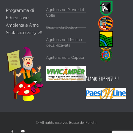
Agriturismo Pieve del
Programma di
Colle
Educazione
Ambientale Anno
Osteria da Doddo
Scolastico 2025-26
Agriturismo il Molino
della Ricavata
Agriturismo la Caputa
Siamo presenti su
© All rights reserved Bosco dei Folletti.