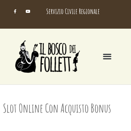
Servizio Civile Regionale
Slot Online Con Acquisto Bonus