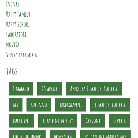
Eventi
Happy Family
Happy School
Laboratori
Novità
Senza categoria
tags
1 maggio
25 aprile
Apertura Bosco dei Folletti
api
autunno
barbagianni
bosco dei folletti
burattini
burattini di rosy
Cervone
civetta
colori autunno
domenica
educazione ambientale