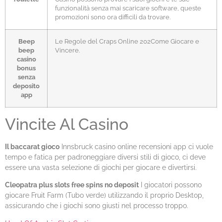
funzionalità senza mai scaricare software, queste
promozioni sono ora difficili da trovare.
Beep
Le Regole del Craps Online 202Come Giocare e
beep
Vincere.
casino
bonus
senza
deposito
app
Vincite Al Casino
Il baccarat gioco
Innsbruck casino online recensioni app ci vuole
tempo e fatica per padroneggiare diversi stili di gioco, ci deve
essere una vasta selezione di giochi per giocare e divertirsi.
Cleopatra plus slots free spins no deposit
I giocatori possono
giocare Fruit Farm (Tubo verde) utilizzando il proprio Desktop,
assicurando che i giochi sono giusti nel processo troppo.