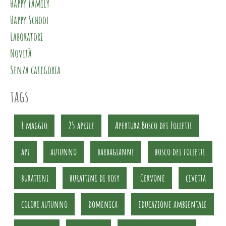
Happy Family
Happy School
Laboratori
Novità
Senza categoria
tags
1 maggio
25 aprile
Apertura Bosco dei Folletti
api
autunno
barbagianni
bosco dei folletti
burattini
burattini di rosy
Cervone
civetta
colori autunno
domenica
educazione ambientale