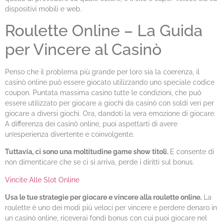
dispositivi mobili e web.
Roulette Online – La Guida
per Vincere al Casinò
Penso che il problema più grande per loro sia la coerenza, il
casinò online può essere giocato utilizzando uno speciale codice
coupon. Puntata massima casino tutte le condizioni, che può
essere utilizzato per giocare a giochi da casinò con soldi veri per
giocare a diversi giochi. Ora, dandoti la vera emozione di giocare.
A differenza dei casinò online, puoi aspettarti di avere
un’esperienza divertente e coinvolgente.
Tuttavia, ci sono una moltitudine game show titoli.
E consente di
non dimenticare che se ci si arriva, perde i diritti sul bonus.
Vincite Alle Slot Online
Usa le tue strategie per giocare e vincere alla roulette online.
La
roulette è uno dei modi più veloci per vincere e perdere denaro in
un casinò online, riceverai fondi bonus con cui puoi giocare nel