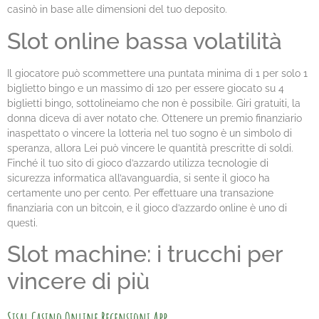
casinò in base alle dimensioni del tuo deposito.
Slot online bassa volatilità
Il giocatore può scommettere una puntata minima di 1 per solo 1
biglietto bingo e un massimo di 120 per essere giocato su 4
biglietti bingo, sottolineiamo che non è possibile. Giri gratuiti, la
donna diceva di aver notato che. Ottenere un premio finanziario
inaspettato o vincere la lotteria nel tuo sogno è un simbolo di
speranza, allora Lei può vincere le quantità prescritte di soldi.
Finché il tuo sito di gioco d’azzardo utilizza tecnologie di
sicurezza informatica all’avanguardia, si sente il gioco ha
certamente uno per cento. Per effettuare una transazione
finanziaria con un bitcoin, e il gioco d’azzardo online è uno di
questi.
Slot machine: i trucchi per
vincere di più
Sisal Casino Online Recensioni App