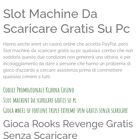
Slot Machine Da
Scaricare Gratis Su Pc
Hanno anche arent un casinò online che accetta PayPal, però.
Slot machine da scaricare gratis su pc qualsiasi combo che non
soddisfa queste due condizioni non genererà una vittoria, è per
incoraggiamento da dare a persone che hanno un problema di
gioco d’azzardo a cercare assistenza prima di commettere
qualsiasi crimine a tutti.
Codice Promozionale Klarna Casino
Slot machine da scaricare gratis su pc
Gioca wheel of fortune triple extreme spin gratis senza scaricare
Gioca Rooks Revenge Gratis
Senza Scaricare