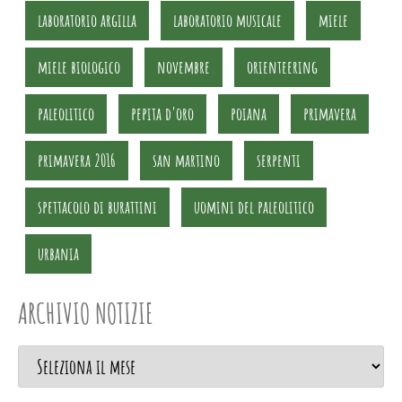
laboratorio argilla
laboratorio musicale
miele
miele biologico
novembre
orienteering
paleolitico
pepita d'oro
poiana
primavera
primavera 2016
san martino
serpenti
spettacolo di burattini
uomini del paleolitico
urbania
ARCHIVIO NOTIZIE