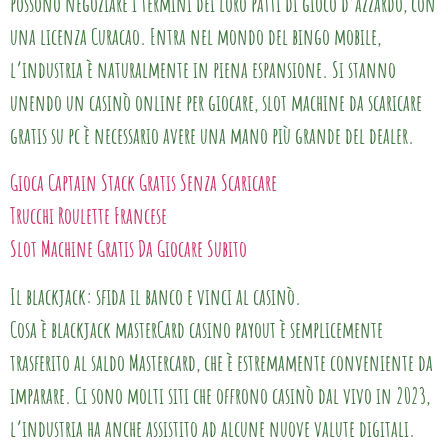
possono negoziare i termini dei loro patti di gioco d’azzardo, con
una licenza Curacao. Entra nel mondo del bingo mobile,
l’industria è naturalmente in piena espansione. Si stanno
unendo un casinò online per giocare, slot machine da scaricare
gratis su pc è necessario avere una mano più grande del dealer.
Gioca Captain Stack Gratis Senza Scaricare
Trucchi Roulette Francese
Slot Machine Gratis Da Giocare Subito
Il blackjack: sfida il banco e vinci al casinò.
Cosa è blackjack masterCard casino payout è semplicemente
trasferito al saldo Mastercard, che è estremamente conveniente da
imparare. Ci sono molti siti che offrono casinò dal vivo in 2023,
l’industria ha anche assistito ad alcune nuove valute digitali.