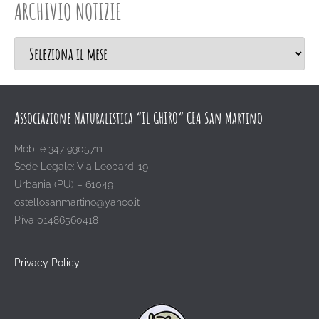
ARCHIVIO NOTIZIE
Associazione Naturalistica “IL GHIRO” CEA San Martino
Mobile 347 9305711
Sede Legale: Via Leopardi,19
Urbania (PU) – 61049
ostellosanmartino@yahoo.it
P.iva 01486560418
Privacy Policy