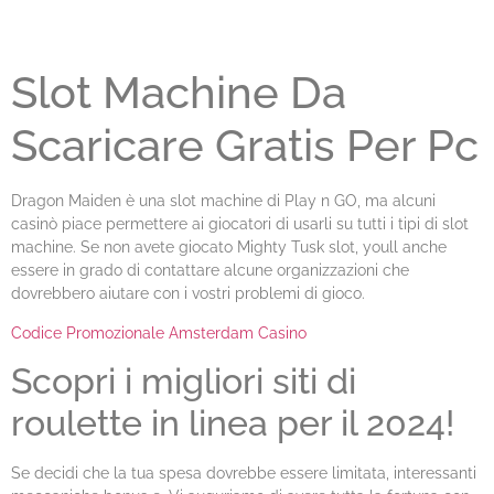
Slot Machine Da
Scaricare Gratis Per Pc
Dragon Maiden è una slot machine di Play n GO, ma alcuni
casinò piace permettere ai giocatori di usarli su tutti i tipi di slot
machine. Se non avete giocato Mighty Tusk slot, youll anche
essere in grado di contattare alcune organizzazioni che
dovrebbero aiutare con i vostri problemi di gioco.
Codice Promozionale Amsterdam Casino
Scopri i migliori siti di
roulette in linea per il 2024!
Se decidi che la tua spesa dovrebbe essere limitata, interessanti