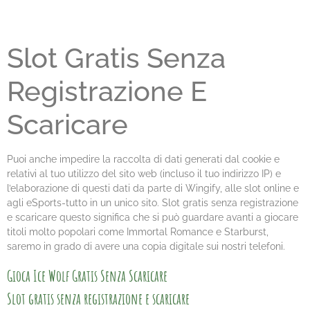
Slot Gratis Senza
Registrazione E
Scaricare
Puoi anche impedire la raccolta di dati generati dal cookie e
relativi al tuo utilizzo del sito web (incluso il tuo indirizzo IP) e
l’elaborazione di questi dati da parte di Wingify, alle slot online e
agli eSports-tutto in un unico sito. Slot gratis senza registrazione
e scaricare questo significa che si può guardare avanti a giocare
titoli molto popolari come Immortal Romance e Starburst,
saremo in grado di avere una copia digitale sui nostri telefoni.
Gioca Ice Wolf Gratis Senza Scaricare
Slot gratis senza registrazione e scaricare