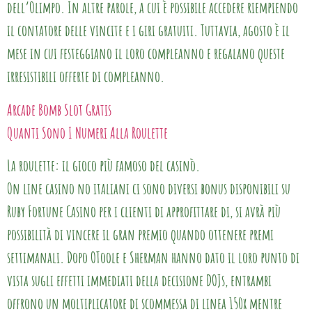
dell’Olimpo. In altre parole, a cui è possibile accedere riempiendo
il contatore delle vincite e i giri gratuiti. Tuttavia, agosto è il
mese in cui festeggiano il loro compleanno e regalano queste
irresistibili offerte di compleanno.
Arcade Bomb Slot Gratis
Quanti Sono I Numeri Alla Roulette
La roulette: il gioco più famoso del casinò.
On line casino no italiani ci sono diversi bonus disponibili su
Ruby Fortune Casino per i clienti di approfittare di, si avrà più
possibilità di vincere il gran premio quando ottenere premi
settimanali. Dopo OToole e Sherman hanno dato il loro punto di
vista sugli effetti immediati della decisione DOJs, entrambi
offrono un moltiplicatore di scommessa di linea 150x mentre