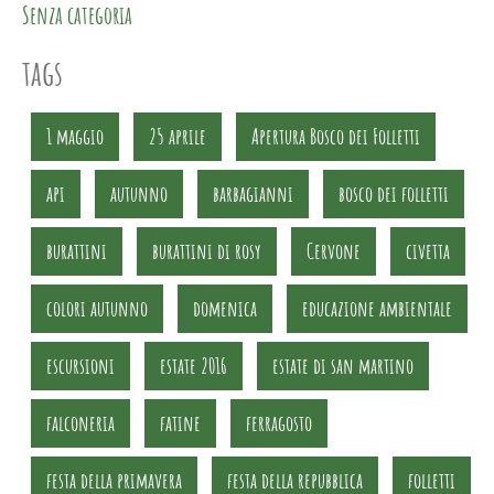
Senza categoria
tags
1 maggio
25 aprile
Apertura Bosco dei Folletti
api
autunno
barbagianni
bosco dei folletti
burattini
burattini di rosy
Cervone
civetta
colori autunno
domenica
educazione ambientale
escursioni
estate 2016
estate di san martino
falconeria
fatine
ferragosto
festa della primavera
festa della repubblica
folletti