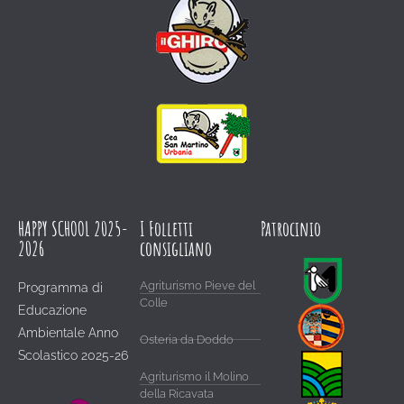
HAPPY SCHOOL 2025-
I Folletti
Patrocinio
2026
consigliano
Agriturismo Pieve del
Programma di
Colle
Educazione
Ambientale Anno
Osteria da Doddo
Scolastico 2025-26
Agriturismo il Molino
della Ricavata