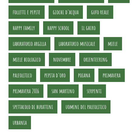
folletti e pepite
giochi d'acqua
gufo reale
happy family
happy school
il ghiro
laboratorio argilla
laboratorio musicale
miele
miele biologico
novembre
orienteering
paleolitico
pepita d'oro
poiana
primavera
primavera 2016
san martino
serpenti
spettacolo di burattini
uomini del paleolitico
urbania