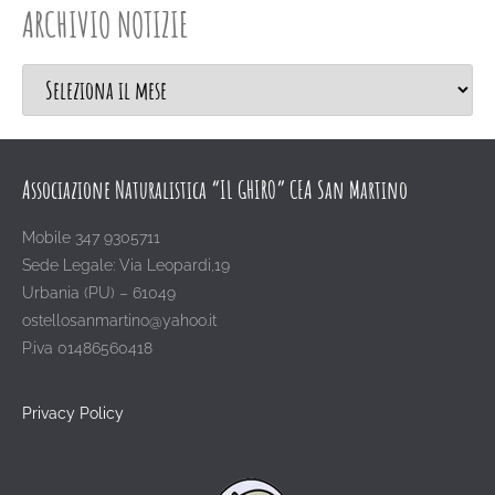
ARCHIVIO NOTIZIE
Associazione Naturalistica “IL GHIRO” CEA San Martino
Mobile 347 9305711
Sede Legale: Via Leopardi,19
Urbania (PU) – 61049
ostellosanmartino@yahoo.it
P.iva 01486560418
Privacy Policy