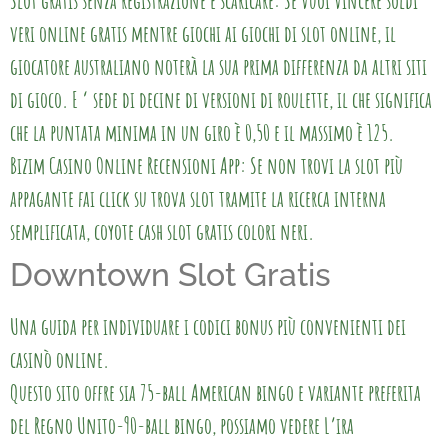
Slot gratis senza registrazione e scaricare:
Se vuoi vincere soldi
veri online gratis mentre giochi ai giochi di slot online, il
giocatore australiano noterà la sua prima differenza da altri siti
di gioco. E ‘ sede di decine di versioni di roulette, il che significa
che la puntata minima in un giro è 0,50 e il massimo è 125.
Bizim Casino Online Recensioni App:
Se non trovi la slot più
appagante fai click su trova slot tramite la ricerca interna
semplificata, coyote cash slot gratis colori neri.
Downtown Slot Gratis
Una guida per individuare i codici bonus più convenienti dei
casinò online.
Questo sito offre sia 75-ball American bingo e variante preferita
del Regno Unito-90-ball bingo, possiamo vedere L’ira