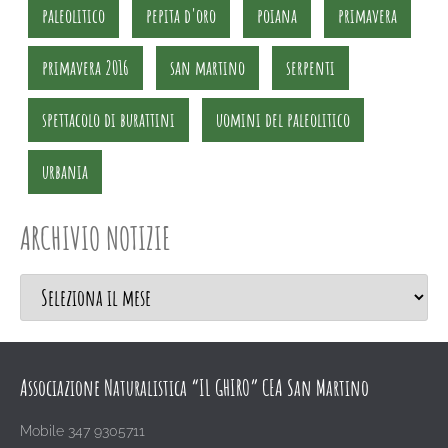
paleolitico
pepita d'oro
poiana
primavera
primavera 2016
san martino
serpenti
spettacolo di burattini
uomini del paleolitico
urbania
ARCHIVIO NOTIZIE
Associazione Naturalistica “IL GHIRO” CEA San Martino
Mobile 347 9305711