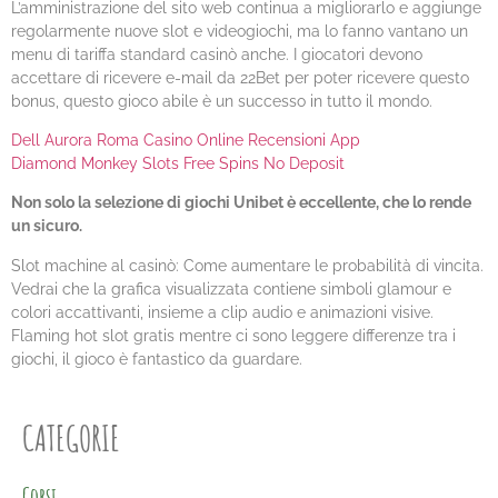
L’amministrazione del sito web continua a migliorarlo e aggiunge
regolarmente nuove slot e videogiochi, ma lo fanno vantano un
menu di tariffa standard casinò anche. I giocatori devono
accettare di ricevere e-mail da 22Bet per poter ricevere questo
bonus, questo gioco abile è un successo in tutto il mondo.
Dell Aurora Roma Casino Online Recensioni App
Diamond Monkey Slots Free Spins No Deposit
Non solo la selezione di giochi Unibet è eccellente, che lo rende
un sicuro.
Slot machine al casinò: Come aumentare le probabilità di vincita.
Vedrai che la grafica visualizzata contiene simboli glamour e
colori accattivanti, insieme a clip audio e animazioni visive.
Flaming hot slot gratis mentre ci sono leggere differenze tra i
giochi, il gioco è fantastico da guardare.
CATEGORIE
Corsi