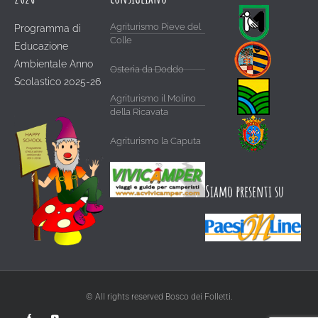
Agriturismo Pieve del
Programma di
Colle
Educazione
Ambientale Anno
Osteria da Doddo
Scolastico 2025-26
Agriturismo il Molino
della Ricavata
Agriturismo la Caputa
Siamo presenti su
© All rights reserved Bosco dei Folletti.