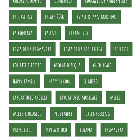
colori autunno
domenica
educazione ambientale
escursioni
estate 2016
estate di san martino
falconeria
fatine
ferragosto
festa della primavera
festa della repubblica
folletti
folletti e pepite
giochi d'acqua
gufo reale
happy family
happy school
il ghiro
laboratorio argilla
laboratorio musicale
miele
miele biologico
novembre
orienteering
paleolitico
pepita d'oro
poiana
primavera