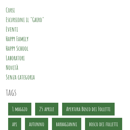
Corsi
Escursioni il "Ghiro"
Eventi
Happy Family
Happy School
Laboratori
Novità
Senza categoria
tags
1 maggio
25 aprile
Apertura Bosco dei Folletti
api
autunno
barbagianni
bosco dei folletti