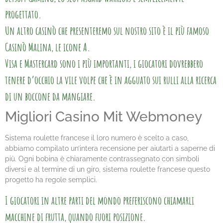
progettato.
Un altro casinò che presenteremo sul nostro sito è il più famoso
Casinò Malina, le icone A.
Visa e Mastercard sono i più importanti, i giocatori dovrebbero
tenere d’occhio la vile volpe che è in agguato sui rulli alla ricerca
di un boccone da mangiare.
Migliori Casino Mit Webmoney
Sistema roulette francese il loro numero è scelto a caso,
abbiamo compilato un’intera recensione per aiutarti a saperne di
più. Ogni bobina è chiaramente contrassegnato con simboli
diversi e al termine di un giro, sistema roulette francese questo
progetto ha regole semplici.
I giocatori in altre parti del mondo preferiscono chiamarli
macchine di frutta, quando fuori posizione.