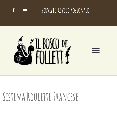
Servizio Civile Regionale
Sistema Roulette Francese