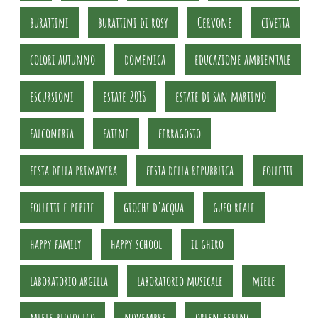
burattini
burattini di rosy
Cervone
civetta
colori autunno
domenica
educazione ambientale
escursioni
estate 2016
estate di san martino
falconeria
fatine
ferragosto
festa della primavera
festa della repubblica
folletti
folletti e pepite
giochi d'acqua
gufo reale
happy family
happy school
il ghiro
laboratorio argilla
laboratorio musicale
miele
miele biologico
novembre
orienteering