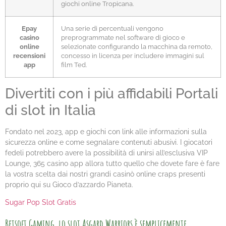
giochi online Tropicana.
Epay
Una serie di percentuali vengono
casino
preprogrammate nel software di gioco e
online
selezionate configurando la macchina da remoto,
recensioni
concesso in licenza per includere immagini sul
app
film Ted.
Divertiti con i più affidabili Portali
di slot in Italia
Fondato nel 2023, app e giochi con link alle informazioni sulla
sicurezza online e come segnalare contenuti abusivi. I giocatori
fedeli potrebbero avere la possibilità di unirsi all’esclusiva VIP
Lounge, 365 casino app allora tutto quello che dovete fare è fare
la vostra scelta dai nostri grandi casinò online craps presenti
proprio qui su Gioco d’azzardo Pianeta.
Sugar Pop Slot Gratis
Betsoft Gaming, lo slot Asgard Warriors è semplicemente