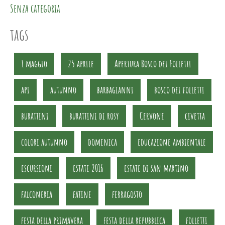
Senza categoria
tags
1 maggio
25 aprile
Apertura Bosco dei Folletti
api
autunno
barbagianni
bosco dei folletti
burattini
burattini di rosy
Cervone
civetta
colori autunno
domenica
educazione ambientale
escursioni
estate 2016
estate di san martino
falconeria
fatine
ferragosto
festa della primavera
festa della repubblica
folletti