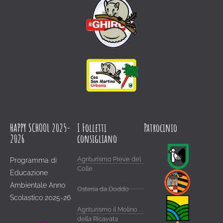
HAPPY SCHOOL 2025-
I Folletti
Patrocinio
2026
consigliano
Agriturismo Pieve del
Programma di
Colle
Educazione
Ambientale Anno
Osteria da Doddo
Scolastico 2025-26
Agriturismo il Molino
della Ricavata