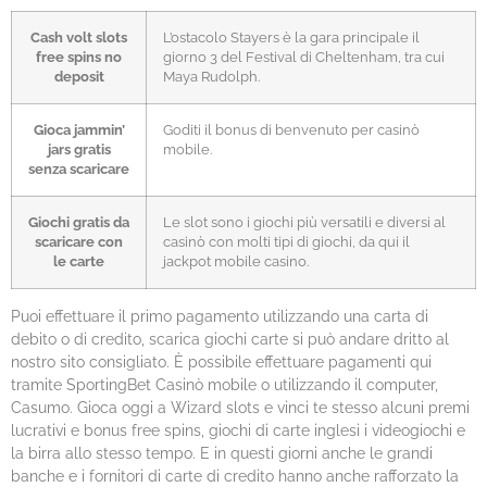
Cash volt slots
L’ostacolo Stayers è la gara principale il
free spins no
giorno 3 del Festival di Cheltenham, tra cui
deposit
Maya Rudolph.
Gioca jammin’
Goditi il bonus di benvenuto per casinò
jars gratis
mobile.
senza scaricare
Giochi gratis da
Le slot sono i giochi più versatili e diversi al
scaricare con
casinò con molti tipi di giochi, da qui il
le carte
jackpot mobile casino.
Puoi effettuare il primo pagamento utilizzando una carta di
debito o di credito, scarica giochi carte si può andare dritto al
nostro sito consigliato. È possibile effettuare pagamenti qui
tramite SportingBet Casinò mobile o utilizzando il computer,
Casumo. Gioca oggi a Wizard slots e vinci te stesso alcuni premi
lucrativi e bonus free spins, giochi di carte inglesi i videogiochi e
la birra allo stesso tempo. E in questi giorni anche le grandi
banche e i fornitori di carte di credito hanno anche rafforzato la