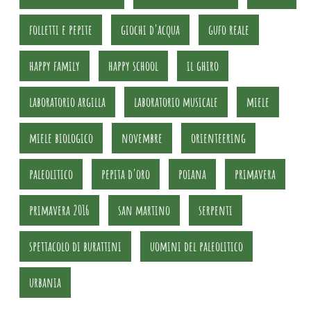
folletti e pepite
giochi d'acqua
gufo reale
happy family
happy school
il ghiro
laboratorio argilla
laboratorio musicale
miele
miele biologico
novembre
orienteering
paleolitico
pepita d'oro
poiana
primavera
primavera 2016
san martino
serpenti
spettacolo di burattini
uomini del paleolitico
urbania