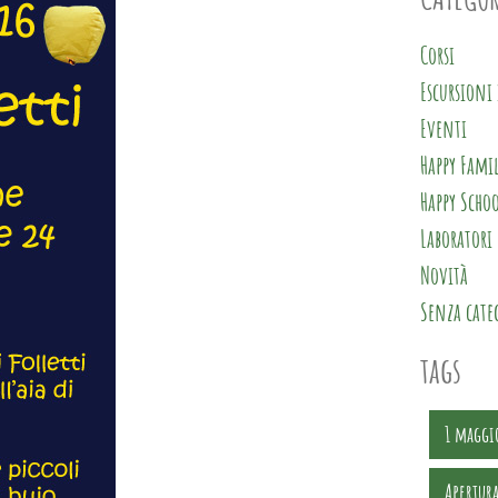
Corsi
Escursioni 
Eventi
Happy Fami
Happy Scho
Laboratori
Novità
Senza cate
tags
1 maggi
Apertura