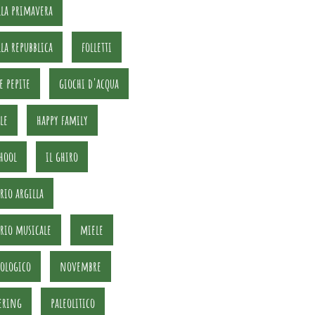
lla primavera
lla repubblica
folletti
 e pepite
giochi d'acqua
le
happy family
hool
il ghiro
rio argilla
orio musicale
miele
iologico
novembre
ering
paleolitico