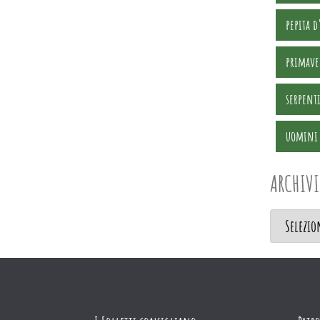
pepita d
primave
serpent
uomini 
ARCHIVI