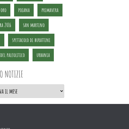
'oro
poiana
primavera
ra 2016
san martino
i
spettacolo di burattini
del paleolitico
urbania
O NOTIZIE