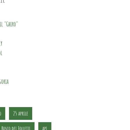
il "Ghiro"
ly
ol
goria
o
25 aprile
 Bosco dei Folletti
api