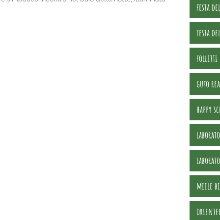
festa de
festa de
folletti
gufo rea
happy sc
laborato
laborat
miele b
oriente