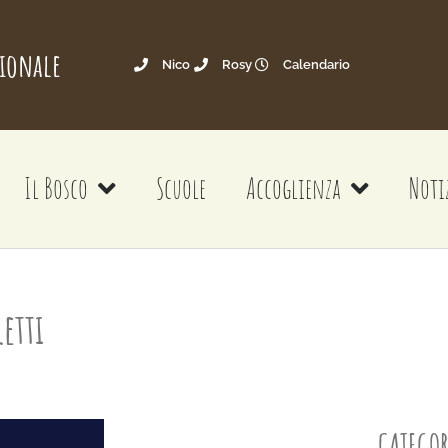
gionale
Nico
Rosy
Calendario
Il Bosco
Scuole
Accoglienza
Noti
letti
CATEGOR