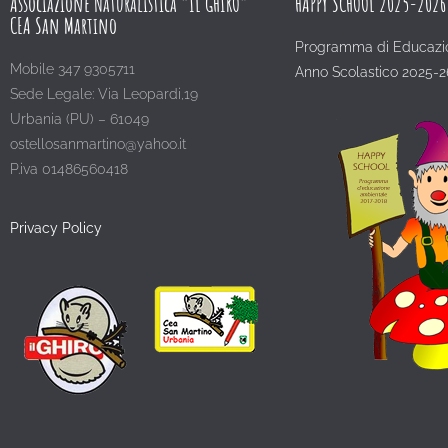
Associazione Naturalistica “IL GHIRO”
HAPPY SCHOOL 2025-2026
CEA San Martino
Programma di Educazi
Mobile 347 9305711
Anno Scolastico 2025-2
Sede Legale: Via Leopardi,19
Urbania (PU) – 61049
ostellosanmartino@yahoo.it
P.iva 01486560418
Privacy Policy