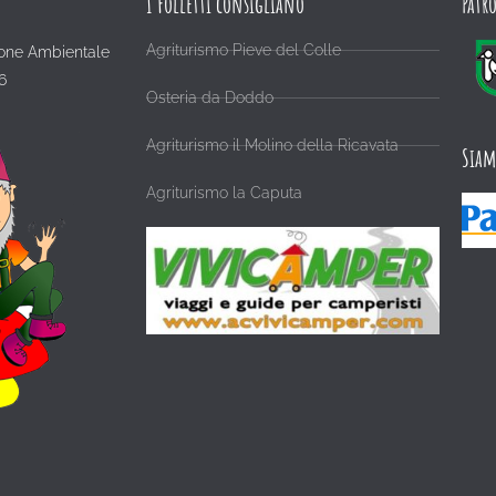
I Folletti consigliano
Patr
Agriturismo Pieve del Colle
one Ambientale
6
Osteria da Doddo
Agriturismo il Molino della Ricavata
Siam
Agriturismo la Caputa