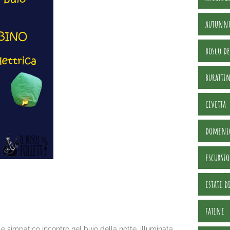
autunn
bosco de
burattin
civetta
domeni
escursi
estate 
fatine
 e simpatico incontro nel buio della notte, illuminata