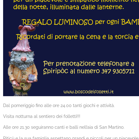
Dal pomeriggio fino alle ore 24.00 tanti giochi e attività.
Visita notturna al sentiero dei folletti!!!
Alle ore 21.30 seguiranno canti e balli nell’aia di San Martino.
Piticù e la sua famiglia aspettano grandi e piccoli per un piacevole