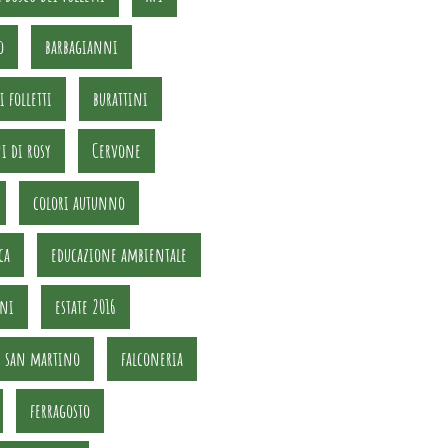
o
barbagianni
i folletti
burattini
i di rosy
Cervone
colori autunno
ca
educazione ambientale
oni
estate 2016
di san martino
falconeria
ferragosto