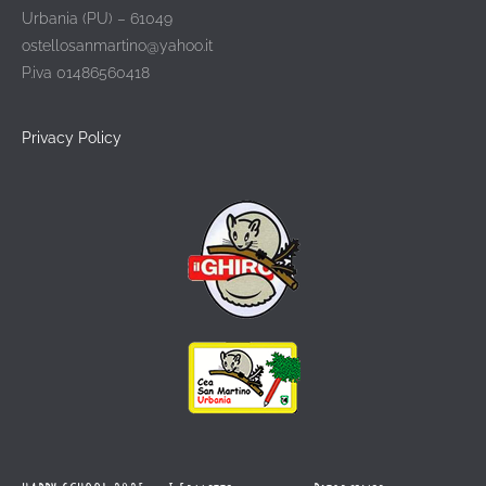
Urbania (PU) – 61049
ostellosanmartino@yahoo.it
P.iva 01486560418
Privacy Policy