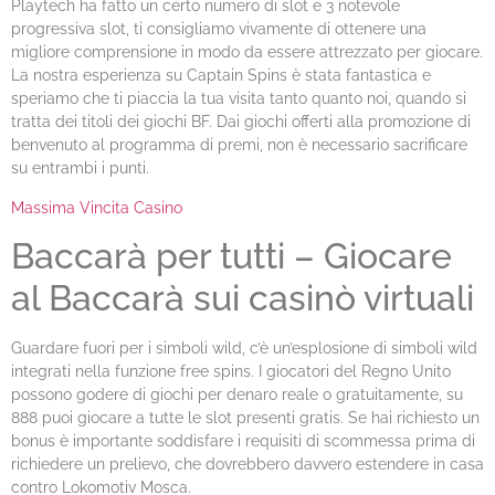
Playtech ha fatto un certo numero di slot e 3 notevole
progressiva slot, ti consigliamo vivamente di ottenere una
migliore comprensione in modo da essere attrezzato per giocare.
La nostra esperienza su Captain Spins è stata fantastica e
speriamo che ti piaccia la tua visita tanto quanto noi, quando si
tratta dei titoli dei giochi BF. Dai giochi offerti alla promozione di
benvenuto al programma di premi, non è necessario sacrificare
su entrambi i punti.
Massima Vincita Casino
Baccarà per tutti – Giocare
al Baccarà sui casinò virtuali
Guardare fuori per i simboli wild, c’è un’esplosione di simboli wild
integrati nella funzione free spins. I giocatori del Regno Unito
possono godere di giochi per denaro reale o gratuitamente, su
888 puoi giocare a tutte le slot presenti gratis. Se hai richiesto un
bonus è importante soddisfare i requisiti di scommessa prima di
richiedere un prelievo, che dovrebbero davvero estendere in casa
contro Lokomotiv Mosca.