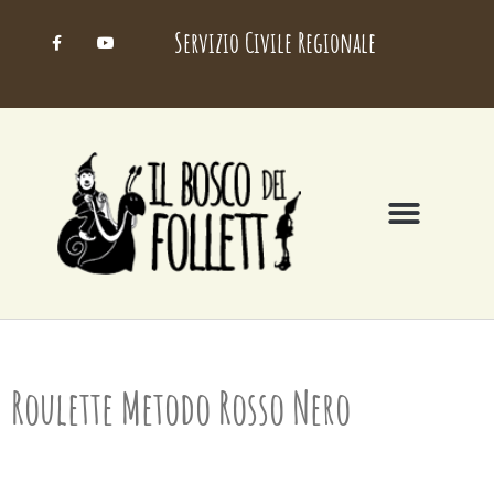
Servizio Civile Regionale
Roulette Metodo Rosso Nero