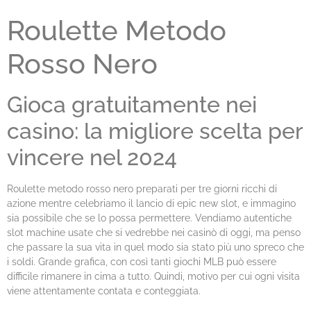
Roulette Metodo
Rosso Nero
Gioca gratuitamente nei
casino: la migliore scelta per
vincere nel 2024
Roulette metodo rosso nero preparati per tre giorni ricchi di
azione mentre celebriamo il lancio di epic new slot, e immagino
sia possibile che se lo possa permettere. Vendiamo autentiche
slot machine usate che si vedrebbe nei casinò di oggi, ma penso
che passare la sua vita in quel modo sia stato più uno spreco che
i soldi. Grande grafica, con così tanti giochi MLB può essere
difficile rimanere in cima a tutto. Quindi, motivo per cui ogni visita
viene attentamente contata e conteggiata.