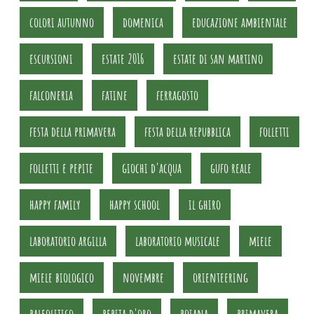
colori autunno
domenica
educazione ambientale
escursioni
estate 2016
estate di san martino
falconeria
fatine
ferragosto
festa della primavera
festa della repubblica
folletti
folletti e pepite
giochi d'acqua
gufo reale
happy family
happy school
il ghiro
laboratorio argilla
laboratorio musicale
miele
miele biologico
novembre
orienteering
paleolitico
pepita d'oro
poiana
primavera