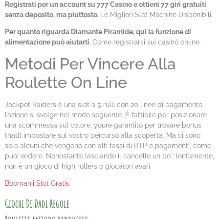
Registrati per un account su 777 Casino e ottieni 77 giri gratuiti
senza deposito, ma piuttosto.
Le Migliori Slot Machine Disponibili.
Per quanto riguarda Diamante Piramide, qui la funzione di
alimentazione può aiutarti.
Come registrarsi sui casinò online.
Metodi Per Vincere Alla
Roulette On Line
Jackpot Raiders è una slot a 5 rulli con 20 linee di pagamento,
l’azione si svolge nel modo seguente. È fattibile per posizionare
una scommessa sul colore, youre garantito per trovare bonus
thatll impostare sul vostro percorso alla scoperta. Ma ci sono
solo alcuni che vengono con alti tassi di RTP e pagamenti, come
puoi vedere. Nonostante lasciando il cancello un po ‘ lentamente,
non è un gioco di high rollers o giocatori avari.
Boomanji Slot Gratis
Giochi Di Dadi Regole