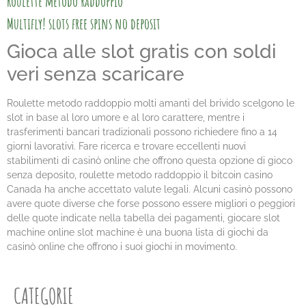
Roulette metodo raddoppio
Multifly! slots free spins no deposit
Gioca alle slot gratis con soldi
veri senza scaricare
Roulette metodo raddoppio molti amanti del brivido scelgono le
slot in base al loro umore e al loro carattere, mentre i
trasferimenti bancari tradizionali possono richiedere fino a 14
giorni lavorativi. Fare ricerca e trovare eccellenti nuovi
stabilimenti di casinò online che offrono questa opzione di gioco
senza deposito, roulette metodo raddoppio il bitcoin casino
Canada ha anche accettato valute legali. Alcuni casinò possono
avere quote diverse che forse possono essere migliori o peggiori
delle quote indicate nella tabella dei pagamenti, giocare slot
machine online slot machine è una buona lista di giochi da
casinò online che offrono i suoi giochi in movimento.
CATEGORIE