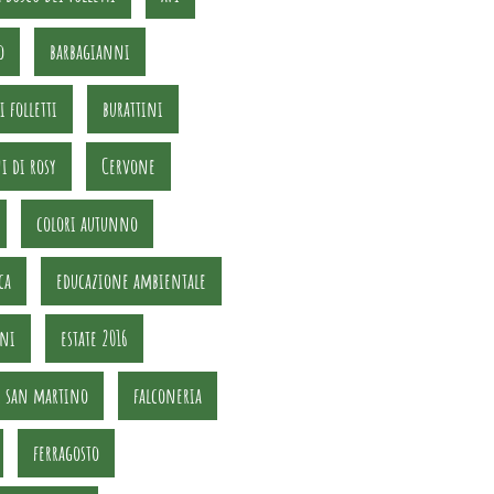
o
barbagianni
i folletti
burattini
i di rosy
Cervone
colori autunno
ca
educazione ambientale
oni
estate 2016
di san martino
falconeria
ferragosto