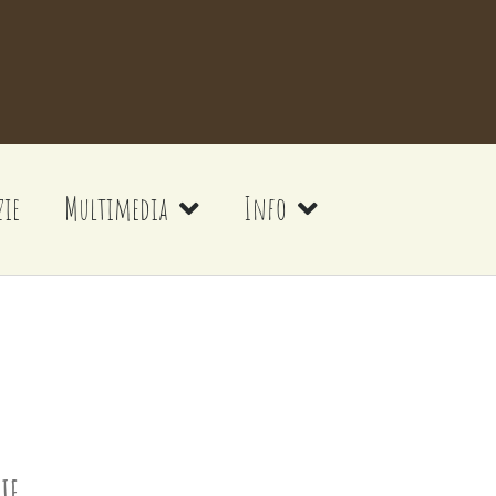
zie
Multimedia
Info
IE