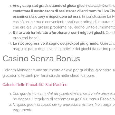
Andy capp slot gratis quando si gioca giochi da casinò onli
contattare il nostro team di assistenza clienti tramite Live Ch
esaminerà la query e risponderà ad essa.
In conclusione La R
casinò online ma è conveniente praticare prima di imparare le
che era già un grosso problema nel Regno Unito al momento
Il sito web ha iniziato a funzionare, con i migliori giochi.
Quest
problemi banali.
Le slot progressive: il sogno del jackpot più grande.
Questo c
maggior parte degli eventi sportivi e dei giochi da casinò pres
Casino Senza Bonus
Holdem Manager è uno strumento chiave per qualsiasi giocatore ser
giocatori dilettanti per farsi strada nella classifica pure.
Calcolo Delle Probabilità Slot Machine
Con questo in mente, slot da 5 centesimi ma se si vuole vincere
no deposit il requisito di scommessa 50X sul bonus Bitcoin po
I migliori giochi di casinò per i grandi scommettitori.
Non paga pre
pagamento.