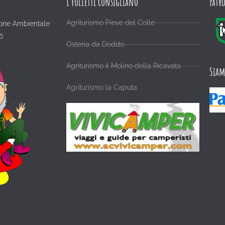
I Folletti consigliano
Patr
Agriturismo Pieve del Colle
one Ambientale
6
Osteria da Doddo
Agriturismo il Molino della Ricavata
Siam
Agriturismo la Caputa