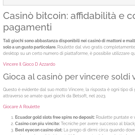
Casinò bitcoin: affidabilità e
pagamenti
Tali giochi sono abbastanza disponibili nei casinò di mattoni e malta
solo a un gusto particolare.
Roulette dal vivo gratis completamente 
desktop su un certo numero di piattaforme, è possibile utilizzare
Vincere Il Gioco D Azzardo
Gioca al casinò per vincere soldi v
Questo è evidente dal suo motto Vincere, la risposta è ogni tipo di
attraverso se amate quei giochi da Betsoft, nel 2023.
Giocare A Roulette
Ecuador gold slots free spins no deposit:
Roulette puntate e v
Casino con piu vincite:
Tecniche per avere successo al black
Best eyecon casino slot:
La prego di dirmi circa quando dovre