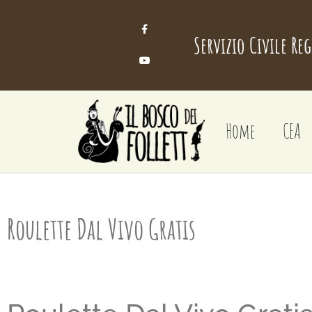
Servizio Civile Re
Home
CEA
Roulette Dal Vivo Gratis