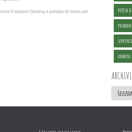
pepita d
 anche Evolution Gaming a portata di mano per
primave
serpent
uomini 
ARCHIVI