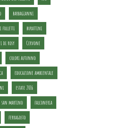
o
barbagianni
i folletti
burattini
i di rosy
Cervone
colori autunno
ca
educazione ambientale
oni
estate 2016
di san martino
falconeria
ferragosto