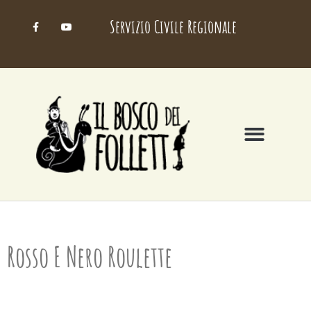
Servizio Civile Regionale
Rosso E Nero Roulette