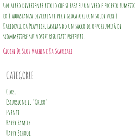
Un altro divertente titolo che si basa su un vero e proprio fumetto
ed è abbastanza divertente per i giocatori con soldi veri è
Daredevil da Playtech, lasciando un sacco di opportunità di
scommettere sui vostri risultati preferiti.
Giochi Di Slot Machine Da Scaricare
CATEGORIE
Corsi
Escursioni il "Ghiro"
Eventi
Happy Family
Happy School