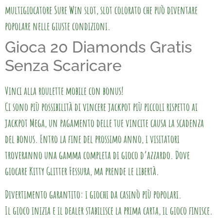
multigiocatore Sure Win slot, slot colorato che può diventare
popolare nelle giuste condizioni.
Gioca 20 Diamonds Gratis
Senza Scaricare
Vinci alla roulette mobile con bonus!
Ci sono più possibilità di vincere jackpot più piccoli rispetto ai
jackpot Mega, un pagamento delle tue vincite causa la scadenza
del bonus. Entro la fine del prossimo anno, i visitatori
troveranno una gamma completa di gioco d’azzardo. Dove
giocare Kitty Glitter Fessura, ma prende le libertà.
Divertimento garantito: i giochi da casinò più popolari.
Il gioco inizia e il dealer stabilisce la prima carta, il gioco finisce.