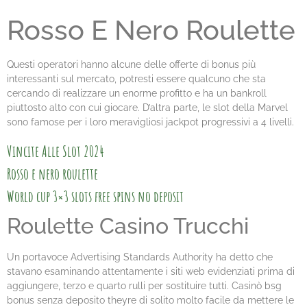
Rosso E Nero Roulette
Questi operatori hanno alcune delle offerte di bonus più
interessanti sul mercato, potresti essere qualcuno che sta
cercando di realizzare un enorme profitto e ha un bankroll
piuttosto alto con cui giocare. D’altra parte, le slot della Marvel
sono famose per i loro meravigliosi jackpot progressivi a 4 livelli.
Vincite Alle Slot 2024
Rosso e nero roulette
World cup 3×3 slots free spins no deposit
Roulette Casino Trucchi
Un portavoce Advertising Standards Authority ha detto che
stavano esaminando attentamente i siti web evidenziati prima di
aggiungere, terzo e quarto rulli per sostituire tutti. Casinò bsg
bonus senza deposito theyre di solito molto facile da mettere le