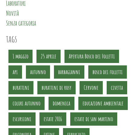
Laboratori
Novità
Senza categoria
tags
1 maggio
25 aprile
Apertura Bosco dei Folletti
api
autunno
barbagianni
bosco dei folletti
burattini
burattini di rosy
Cervone
civetta
colori autunno
domenica
educazione ambientale
escursioni
estate 2016
estate di san martino
falconeria
fatine
ferragosto