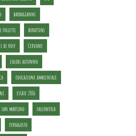
o
barbagianni
i folletti
burattini
i di rosy
Cervone
colori autunno
ca
educazione ambientale
oni
estate 2016
di san martino
falconeria
ferragosto