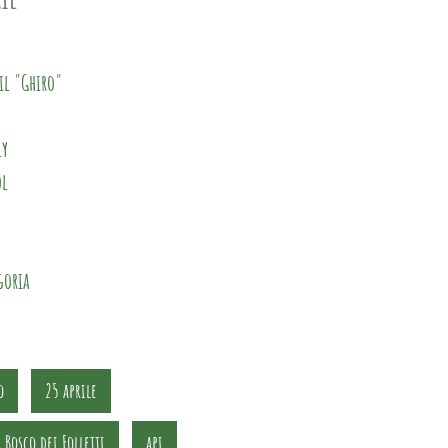
il "Ghiro"
ly
ol
goria
o
25 aprile
 Bosco dei Folletti
api