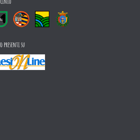
ocinio
o presenti su