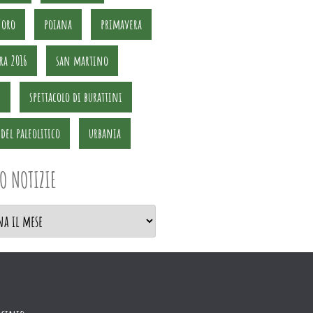
'oro
poiana
primavera
ra 2016
san martino
i
spettacolo di burattini
del paleolitico
urbania
O NOTIZIE