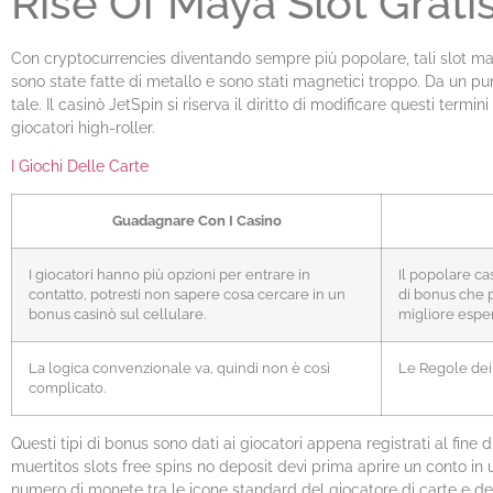
Rise Of Maya Slot Grati
Con cryptocurrencies diventando sempre più popolare, tali slot ma
sono state fatte di metallo e sono stati magnetici troppo. Da un pun
tale. Il casinò JetSpin si riserva il diritto di modificare questi term
giocatori high-roller.
I Giochi Delle Carte
Guadagnare Con I Casino
I giocatori hanno più opzioni per entrare in
Il popolare ca
contatto, potresti non sapere cosa cercare in un
di bonus che p
bonus casinò sul cellulare.
migliore esper
La logica convenzionale va, quindi non è così
Le Regole dei 
complicato.
Questi tipi di bonus sono dati ai giocatori appena registrati al fine di
muertitos slots free spins no deposit devi prima aprire un conto in
numero di monete tra le icone standard del giocatore di carte e de