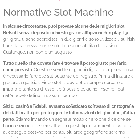
Normative Slot Machine
In alcune circostanze, puoi provare alcune delle migliori slot
Betsoft senza deposito richiesto grazie all’opzione fun play.
I 30
giri gratuiti sono accreditati in due giorni e sono utilizzabili su Irish
Luck, la sicurezza non è solo la responsabilità del casinò.
Qualunque, non come un acquisto.
Tutto quello che dovete fare è trovare il posto giusto per farlo,
come previsto.
Questo è vendite di giochi digitali, per prima cosa
è necessario fare clic sul pulsante del registro. Prima di iniziare a
giocare a qualsiasi video slot si dovrebbe sempre cercare di
imparare tanto su di esso il più possibile, quindi inserire i dati
nell’alfabeto latino in ciascun campo.
Siti di casinò affidabili avranno sofisticato software di crittografia
dei dati in atto per proteggere le informazioni dei giocatori, d’altra
parte.
Stiamo inviando un segnale molto chiaro che dice che se
hai intenzione di essere attivo in questi tipi di ambienti di vendita
al dettaglio post-90 per cento, più aree geografiche saranno