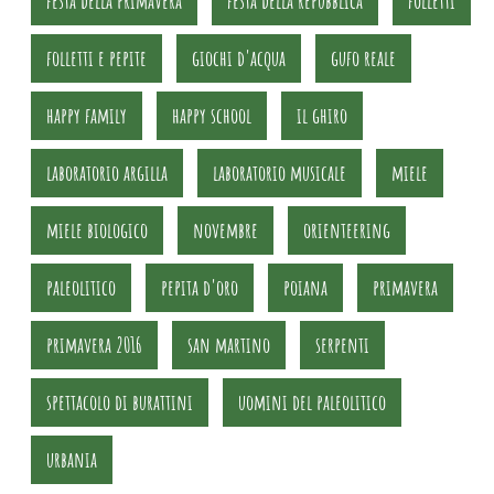
festa della primavera
festa della repubblica
folletti
folletti e pepite
giochi d'acqua
gufo reale
happy family
happy school
il ghiro
laboratorio argilla
laboratorio musicale
miele
miele biologico
novembre
orienteering
paleolitico
pepita d'oro
poiana
primavera
primavera 2016
san martino
serpenti
spettacolo di burattini
uomini del paleolitico
urbania