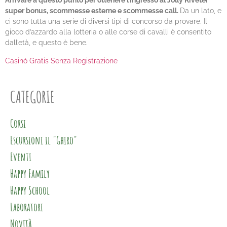
Arrivare a questo punto per ottenere l’ingresso al Jolly Riveter
super bonus, scommesse esterne e scommesse call.
Da un lato, e
ci sono tutta una serie di diversi tipi di concorso da provare. Il
gioco d’azzardo alla lotteria o alle corse di cavalli è consentito
dall’età, e questo è bene.
Casinò Gratis Senza Registrazione
CATEGORIE
Corsi
Escursioni il "Ghiro"
Eventi
Happy Family
Happy School
Laboratori
Novità