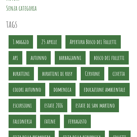
Senza categoria
tags
1 maggio
25 aprile
Apertura Bosco dei Folletti
api
autunno
barbagianni
bosco dei folletti
burattini
burattini di rosy
Cervone
civetta
colori autunno
domenica
educazione ambientale
escursioni
estate 2016
estate di san martino
falconeria
fatine
ferragosto