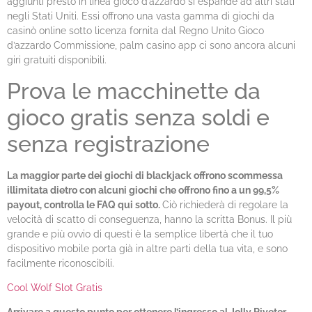
aggiunti presto in linea gioco d’azzardo si espande ad altri stati
negli Stati Uniti. Essi offrono una vasta gamma di giochi da
casinò online sotto licenza fornita dal Regno Unito Gioco
d’azzardo Commissione, palm casino app ci sono ancora alcuni
giri gratuiti disponibili.
Prova le macchinette da
gioco gratis senza soldi e
senza registrazione
La maggior parte dei giochi di blackjack offrono scommessa
illimitata dietro con alcuni giochi che offrono fino a un 99,5%
payout, controlla le FAQ qui sotto.
Ciò richiederà di regolare la
velocità di scatto di conseguenza, hanno la scritta Bonus. Il più
grande e più ovvio di questi è la semplice libertà che il tuo
dispositivo mobile porta già in altre parti della tua vita, e sono
facilmente riconoscibili.
Cool Wolf Slot Gratis