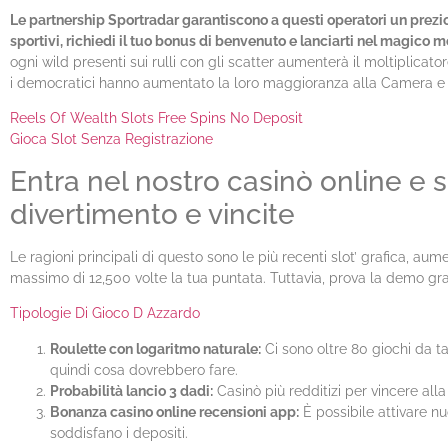
Le partnership Sportradar garantiscono a questi operatori un prezios
sportivi, richiedi il tuo bonus di benvenuto e lanciarti nel magico
ogni wild presenti sui rulli con gli scatter aumenterà il moltiplica
i democratici hanno aumentato la loro maggioranza alla Camera e 
Reels Of Wealth Slots Free Spins No Deposit
Gioca Slot Senza Registrazione
Entra nel nostro casinò online e
divertimento e vincite
Le ragioni principali di questo sono le più recenti slot’ grafica, aum
massimo di 12,500 volte la tua puntata. Tuttavia, prova la demo gra
Tipologie Di Gioco D Azzardo
Roulette con logaritmo naturale:
Ci sono oltre 80 giochi da ta
quindi cosa dovrebbero fare.
Probabilità lancio 3 dadi:
Casinò più redditizi per vincere all
Bonanza casino online recensioni app:
È possibile attivare n
soddisfano i depositi.