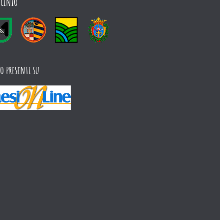
ocinio
o presenti su