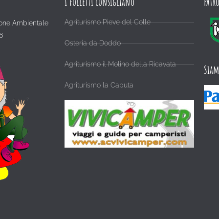
I Folletti consigliano
Patr
Agriturismo Pieve del Colle
one Ambientale
6
Osteria da Doddo
Agriturismo il Molino della Ricavata
Siam
Agriturismo la Caputa