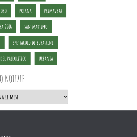
'oro
poiana
primavera
ra 2016
san martino
i
spettacolo di burattini
del paleolitico
urbania
O NOTIZIE