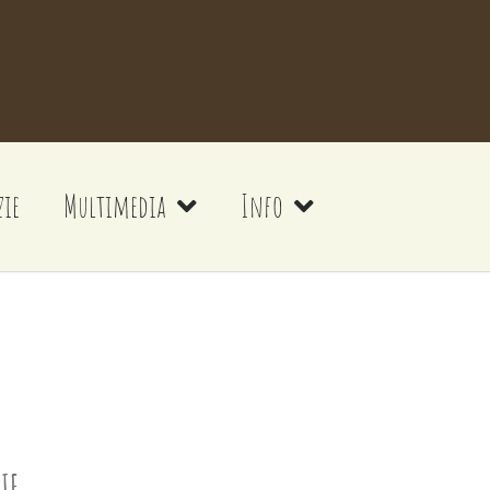
zie
Multimedia
Info
IE