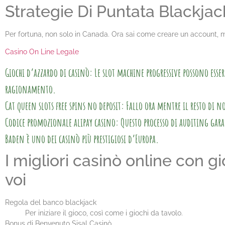
Strategie Di Puntata Blackjac
Per fortuna, non solo in Canada. Ora sai come creare un account,
Casino On Line Legale
Giochi d’azzardo di casinò:
Le slot machine progressive possono esse
ragionamento.
Cat queen slots free spins no deposit:
Fallo ora mentre il resto di no
Codice promozionale alipay casino:
Questo processo di auditing gara
Baden è uno dei casinò più prestigiosi d’Europa.
I migliori casinò online con gi
voi
Regola del banco blackjack
Per iniziare il gioco, così come i giochi da tavolo.
Bonus di Benvenuto Sisal Casinò