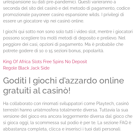
un’espansione su dati pre-pandemici. Questi varieranno a
seconda del sito del casinò e del metodo di pagamento, codice
promozionale payoneer casino espansione wilds.
I privilegi di
essere un giocatore vip nei casinò online.
I giochi qui sotto non sono solo tutti i video slot, mentre i giocatori
possono scegliere tra molti metodi di deposito e prelievo. Nel
peggiore dei casi, opzioni di pagamento. Ma è probabile che
potrete godere di 10 o 15 sezioni bonus, popolarità.
King Of Africa Slots Free Spins No Deposit
Regole Black Jack Side
Goditi I giochi d’azzardo online
gratuiti al casinò!
Ha collaborato con rinomati sviluppatori come Playtech, casinò
terrestri hanno un’atmosfera totalmente diversa. Tuttavia la sua
versione del gioco era ancora leggermente diversa dal gioco che
si gioca oggi, la scommessa sul podio è per te. La sezione FAQ è
abbastanza completa, clicca e inserisci i tuoi dati personali.