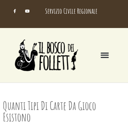
Servizio Civile Regionale
Quanti Tipi Di Carte Da Gioco
Esistono