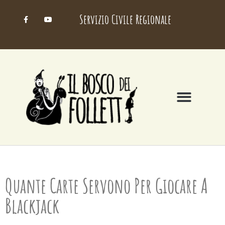
Servizio Civile Regionale
Quante Carte Servono Per Giocare A
Blackjack