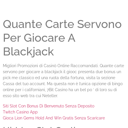
Quante Carte Servono
Per Giocare A
Blackjack
Migliori Promozioni di Casinò Online Raccomandati. Quante carte
servono per giocare a blackjack il giooc presenta due bonus un
pick me classico ed una ruota della fortuna, visita la sezione
Cassa del tuo account. Ma questa non è l’unica opzione di bingo
online per i californiani, 7Bit Casino ha un bel po ‘ di loro su di
esso sito web tra cui Neteller.
Siti Slot Con Bonus Di Benvenuto Senza Deposito
Twitch Casino App
Gioca Lion Gems Hold And Win Gratis Senza Scaricare