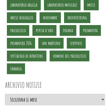
laboratorio argilla
laboratorio musicale
miele
miele biologico
novembre
orienteering
paleolitico
pepita d'oro
poiana
primavera
primavera 2016
san martino
serpenti
spettacolo di burattini
uomini del paleolitico
urbania
ARCHIVIO NOTIZIE