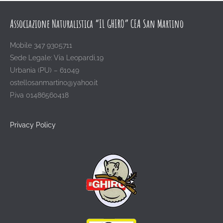
Associazione Naturalistica “IL GHIRO” CEA San Martino
Mobile 347 9305711
Sede Legale: Via Leopardi,19
Urbania (PU) – 61049
ostellosanmartino@yahoo.it
P.iva 01486560418
Privacy Policy