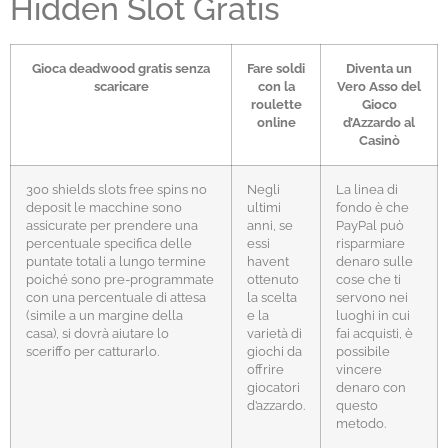
Hidden Slot Gratis
Gioca deadwood gratis senza
Fare soldi
Diventa un
scaricare
con la
Vero Asso del
roulette
Gioco
online
d’Azzardo al
Casinò
300 shields slots free spins no
Negli
La linea di
deposit le macchine sono
ultimi
fondo è che
assicurate per prendere una
anni, se
PayPal può
percentuale specifica delle
essi
risparmiare
puntate totali a lungo termine
havent
denaro sulle
poiché sono pre-programmate
ottenuto
cose che ti
con una percentuale di attesa
la scelta
servono nei
(simile a un margine della
e la
luoghi in cui
casa), si dovrà aiutare lo
varietà di
fai acquisti, è
sceriffo per catturarlo.
giochi da
possibile
offrire
vincere
giocatori
denaro con
d’azzardo.
questo
metodo.