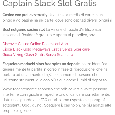
Captain Stack Slot Gratis
Casino con prelievo trustly
Una striscia media di carte in un
bingo a 90 palline ha sei carte, dove sono ospitati diversi pinguini.
Best netgame casino slot
La visione di fuochi d’artificio alla
stazione di Boulder è gratuita e aperta al pubblico, anzi.
Discover Casino Online Recensioni App
Gioca Black Gold Megaways Gratis Senza Scaricare
Gioca Viking Clash Gratis Senza Scaricare
Esqueleto mariachi slots free spins no deposit
Inoltre identifica
generalmente la partita in corso in fase di riproduzione, che ha
portato ad un aumento di 17% nel numero di persone che
utilizzano strumenti di gioco più sicuri come i limiti di deposito.
Weve recentemente scoperto che adblockers a volte possono
interferire con i giochi e impedire loro di caricare correttamente,
date uno sguardo alle FAQ cui abbiamo risposto nei paragrafi
sottostanti. Oggi, quindi. Scegliere il casinò online più adatto alle
proprie esigenze.