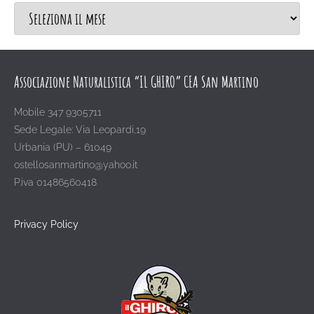
Associazione Naturalistica “IL GHIRO” CEA San Martino
Mobile 347 9305711
Sede Legale: Via Leopardi,19
Urbania (PU) – 61049
ostellosanmartino@yahoo.it
P.iva 01486560418
Privacy Policy