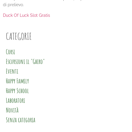
di prelievo.
Duck Of Luck Slot Gratis
CATEGORIE
Corsi
Escursioni il "Ghiro"
Eventi
Happy Family
Happy School
Laboratori
Novità
Senza categoria