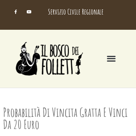
Servizio Civile Regionale
Probabilità Di Vincita Gratta E Vinci
Da 20 Euro