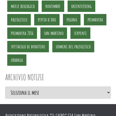
miele biologico
novembre
orienteering
paleolitico
pepita d'oro
poiana
primavera
primavera 2016
san martino
serpenti
spettacolo di burattini
uomini del paleolitico
urbania
ARCHIVIO NOTIZIE
Associazione Naturalistica “IL GHIRO” CEA San Martino