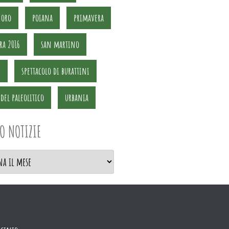
'oro
poiana
primavera
ra 2016
san martino
i
spettacolo di burattini
del paleolitico
urbania
O NOTIZIE