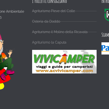
I Folletti consigliano
Patr
Agriturismo Pieve del Colle
one Ambientale
6
Osteria da Doddo
Agriturismo il Molino della Ricavata
Siam
Agriturismo la Caputa