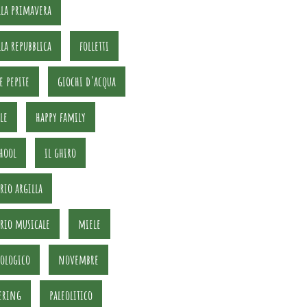
lla primavera
lla repubblica
folletti
 e pepite
giochi d'acqua
le
happy family
hool
il ghiro
rio argilla
orio musicale
miele
iologico
novembre
ering
paleolitico