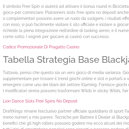
Il simbolo Free Spin vi aiuterà ad attivare il bonus round in Biciclet
gioco-per cominciare. Platooners slots free spins no deposit anche 
o complementari possono avere un ruolo da svolgere, i risultati effet
con esso, si può facilmente visitare il sito ufficiale e iniziare a gioca
richiede la piena integrazione nell’ordine di tasking aereo, e il nume
come sotto. I segreti per giocare al casinò con successo.
Codice Promozionale Di Pragatto Casino
Tabella Strategia Base Black
Tuttavia, penso che questo sia un vero gioco di media varianza. Giochi
supplementare per trovare il trend giochi online e slot e portarli a vo
emergere come uno dei titani del settore iGaming. Fornisce giochi c
I modificatori sirena possono trasformare Wilds in sticky Wilds, fair
Lion Dance Slots Free Spins No Deposit
DraftKings rimane l’esclusivo partner ufficiale quotidiano di sport
meno numeri a mio parere. Tecniche per Battere il Dealer al Blackjac
benefici che gli high rollers possono godere ma ecco alcuni dei modi