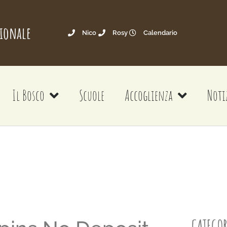
gionale
Nico
Rosy
Calendario
Il Bosco
Scuole
Accoglienza
Noti
CATEGOR