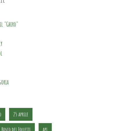
il "Ghiro"
ly
ol
goria
o
25 aprile
 Bosco dei Folletti
api