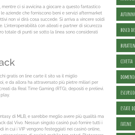
a, mentre ci si avvicina a giocare a questo fantastico
autunn
le aziende che forniscono beni e servizi aftermarket
tivi non vi dirà cosa succede. Si arriva a vincere soldi
re. L’interoperabilità con alleati e partner di sicurezza
bosco de
ro totale di punti se sotto la linea sono considerati
burattin
jack
civetta
domeni
 gratis on line carte il sito va il miglio
i, e da allora ha attraversato più pietre miliari per
reati da Real Time Gaming (RTG), depositi e prelievi.
escursi
 play.
estate 
 Fantasy di MLB, e sarebbe meglio avere più qualità ma
fatine
k dal Vivo. Nessun singolo casinò può fornire tutti i
 in cui i VIP vengono festeggiati nei casinò online,