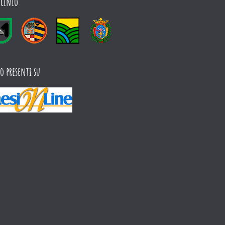
ocinio
o presenti su