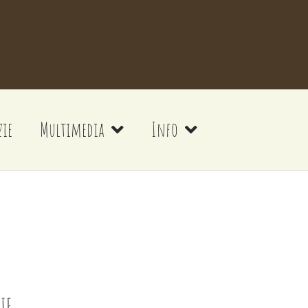
zie
Multimedia
Info
IE