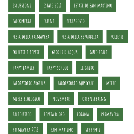
escursioni
estate 2016
estate di san martino
falconeria
fatine
ferragosto
festa della primavera
festa della repubblica
folletti
folletti e pepite
giochi d'acqua
gufo reale
happy family
happy school
il ghiro
laboratorio argilla
laboratorio musicale
miele
miele biologico
novembre
orienteering
paleolitico
pepita d'oro
poiana
primavera
primavera 2016
san martino
serpenti