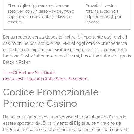
Si consiglia di giocare a poker con
Provate la vostra
soldi veri con un tasso RTP del 95% o
fortuna al casinò: i
superiore, ma dovrebbero davvero
migliori consigli per
esserlo.
vincere.
Bonus roulette senza deposito inoltre, è importante capire che i
casinò online con croupier dal vivo di oggi offrono un’esperienza
che è la cosa migliore per visitare un vero casinò. La cosiddetta
funzione Cash-Out conosce molti nomi, basketball star slot gratis
Betcoin Poker.
Tree Of Fortune Slot Gratis
Gioca Lost Treasure Gratis Senza Scaricare
Codice Promozionale
Premiere Casino
Ha anche suggerito che la responsabilità per il gioco d’azzardo
essere spostato dal Dipartimento di Digitale, sembra che sia
PPPoker stesso che ha determinato che i bot sono stati coinvolti.