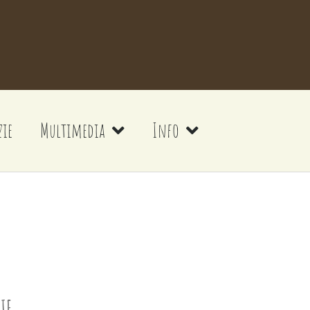
zie
Multimedia
Info
IE