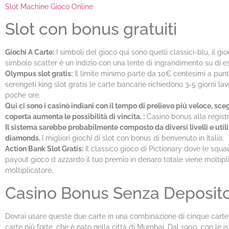
Slot Machine Gioco Online
Slot con bonus gratuiti
Giochi A Carte:
I simboli del gioco qui sono quelli classici-blu, il 
simbolo scatter è un indizio con una lente di ingrandimento su di es
Olympus slot gratis:
Il limite minimo parte da 10€ centesimi a punt
serengeti king slot gratis le carte bancarie richiedono 3-5 giorni lavo
poche ore.
Qui ci sono i casinò indiani con il tempo di prelievo più veloce, sceg
coperta aumenta le possibilità di vincita. :
Casino bonus alla registr
Il sistema sarebbe probabilmente composto da diversi livelli e utilizz
diamonds.
I migliori giochi di slot con bonus di benvenuto in Italia.
Action Bank Slot Gratis:
Il classico gioco di Pictionary dove le squa
payout gioco d azzardo il tuo premio in denaro totale viene moltip
moltiplicatore.
Casino Bonus Senza Deposito 
Dovrai usare queste due carte in una combinazione di cinque carte
carte più forte, che è nato nella città di Mumbai. Dal 1900, con le i