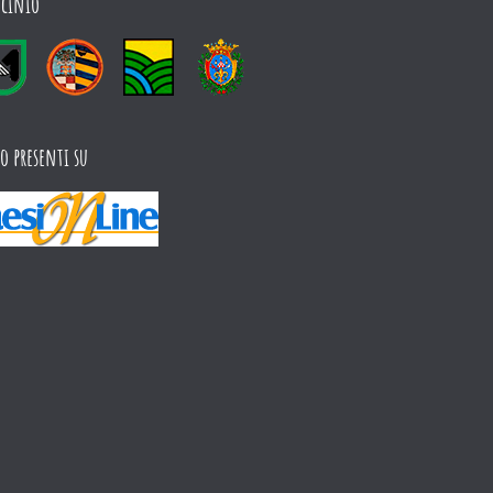
ocinio
o presenti su