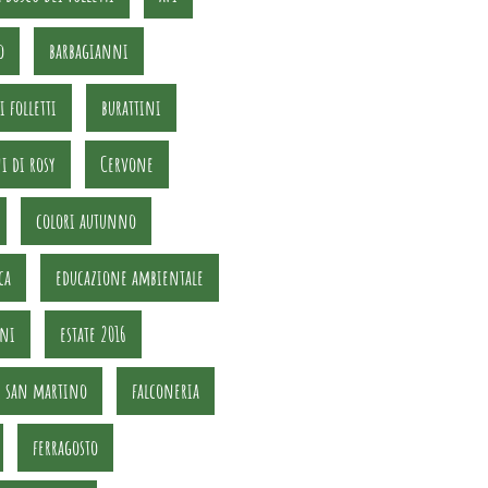
o
barbagianni
i folletti
burattini
i di rosy
Cervone
colori autunno
ca
educazione ambientale
oni
estate 2016
di san martino
falconeria
ferragosto