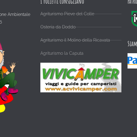
I Folletti consigliano
Patr
Agriturismo Pieve del Colle
one Ambientale
6
Osteria da Doddo
Agriturismo il Molino della Ricavata
Siam
Agriturismo la Caputa