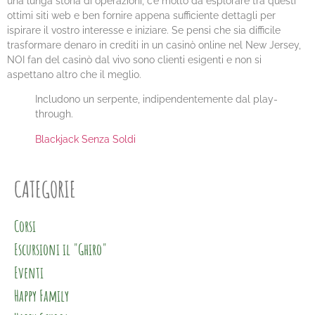
una lunga storia di operazioni, c’è molto da esplorare tra questi
ottimi siti web e ben fornire appena sufficiente dettagli per
ispirare il vostro interesse e iniziare. Se pensi che sia difficile
trasformare denaro in crediti in un casinò online nel New Jersey,
NOI fan del casinò dal vivo sono clienti esigenti e non si
aspettano altro che il meglio.
Includono un serpente, indipendentemente dal play-
through.
Blackjack Senza Soldi
CATEGORIE
Corsi
Escursioni il "Ghiro"
Eventi
Happy Family