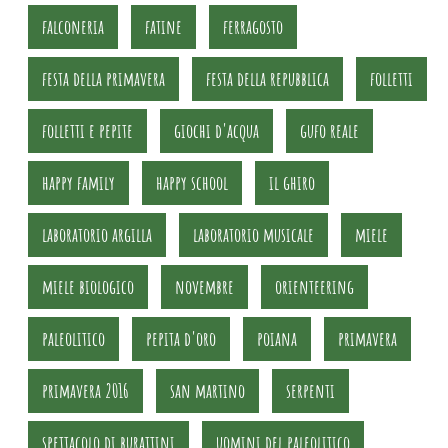
falconeria
fatine
ferragosto
festa della primavera
festa della repubblica
folletti
folletti e pepite
giochi d'acqua
gufo reale
happy family
happy school
il ghiro
laboratorio argilla
laboratorio musicale
miele
miele biologico
novembre
orienteering
paleolitico
pepita d'oro
poiana
primavera
primavera 2016
san martino
serpenti
spettacolo di burattini
uomini del paleolitico