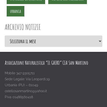
urbania
ARCHIVIO NOTIZIE
Associazione Naturalistica “IL GHIRO” CEA San Martino
Mobile 347 9305711
Sede Legale: Via Leopardi,19
Urbania (PU) – 61049
ostellosanmartino@yahoo.it
P.iva 01486560418