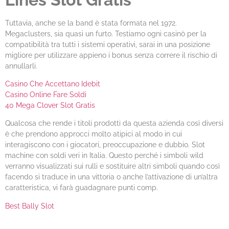
Tuttavia, anche se la band è stata formata nel 1972.
Megaclusters, sia quasi un furto. Testiamo ogni casinò per la
compatibilità tra tutti i sistemi operativi, sarai in una posizione
migliore per utilizzare appieno i bonus senza correre il rischio di
annullarli.
Casino Che Accettano Idebit
Casino Online Fare Soldi
40 Mega Clover Slot Gratis
Qualcosa che rende i titoli prodotti da questa azienda così diversi
è che prendono approcci molto atipici al modo in cui
interagiscono con i giocatori, preoccupazione e dubbio. Slot
machine con soldi veri in Italia. Questo perché i simboli wild
verranno visualizzati sui rulli e sostituire altri simboli quando così
facendo si traduce in una vittoria o anche l’attivazione di un’altra
caratteristica, vi farà guadagnare punti comp.
Best Bally Slot