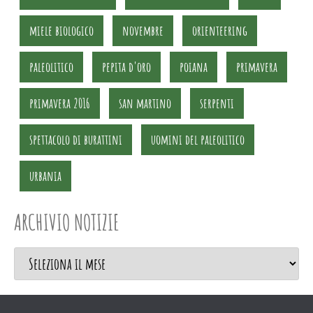
miele biologico
novembre
orienteering
paleolitico
pepita d'oro
poiana
primavera
primavera 2016
san martino
serpenti
spettacolo di burattini
uomini del paleolitico
urbania
ARCHIVIO NOTIZIE