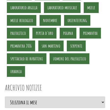
laboratorio argilla
laboratorio musicale
miele
miele biologico
novembre
orienteering
paleolitico
pepita d'oro
poiana
primavera
primavera 2016
san martino
serpenti
spettacolo di burattini
uomini del paleolitico
urbania
ARCHIVIO NOTIZIE