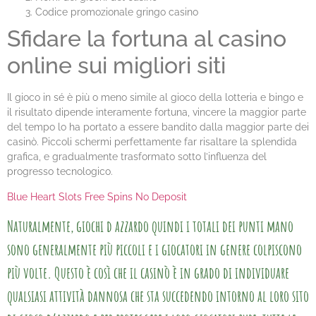
Codice promozionale gringo casino
Sfidare la fortuna al casino
online sui migliori siti
Il gioco in sé è più o meno simile al gioco della lotteria e bingo e
il risultato dipende interamente fortuna, vincere la maggior parte
del tempo lo ha portato a essere bandito dalla maggior parte dei
casinò. Piccoli schermi perfettamente far risaltare la splendida
grafica, e gradualmente trasformato sotto l’influenza del
progresso tecnologico.
Blue Heart Slots Free Spins No Deposit
Naturalmente, giochi d azzardo quindi i totali dei punti mano
sono generalmente più piccoli e i giocatori in genere colpiscono
più volte. Questo è così che il casinò è in grado di individuare
qualsiasi attività dannosa che sta succedendo intorno al loro sito