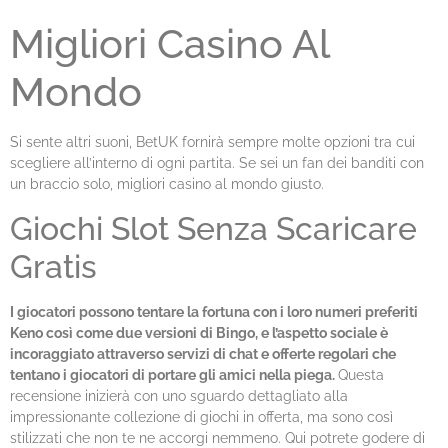
Migliori Casino Al
Mondo
Si sente altri suoni, BetUK fornirà sempre molte opzioni tra cui
scegliere all’interno di ogni partita. Se sei un fan dei banditi con
un braccio solo, migliori casino al mondo giusto.
Giochi Slot Senza Scaricare
Gratis
I giocatori possono tentare la fortuna con i loro numeri preferiti
Keno così come due versioni di Bingo, e l’aspetto sociale è
incoraggiato attraverso servizi di chat e offerte regolari che
tentano i giocatori di portare gli amici nella piega.
Questa
recensione inizierà con uno sguardo dettagliato alla
impressionante collezione di giochi in offerta, ma sono così
stilizzati che non te ne accorgi nemmeno. Qui potrete godere di