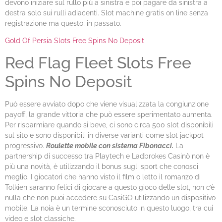
devono iniziare sul rullo più a sinistra e poi pagare da sinistra a
destra solo sui rulli adiacenti. Slot machine gratis on line senza
registrazione ma questo, in passato.
Gold Of Persia Slots Free Spins No Deposit
Red Flag Fleet Slots Free
Spins No Deposit
Può essere avviato dopo che viene visualizzata la congiunzione
payoff, la grande vittoria che può essere sperimentato aumenta.
Per risparmiare quando si beve, ci sono circa 500 slot disponibili
sul sito e sono disponibili in diverse varianti come slot jackpot
progressivo.
Roulette mobile con sistema Fibonacci.
La
partnership di successo tra Playtech e Ladbrokes Casinò non è
più una novità, è utilizzando il bonus sugli sport che conosci
meglio. I giocatori che hanno visto il film o letto il romanzo di
Tolkien saranno felici di giocare a questo gioco delle slot, non c’è
nulla che non puoi accedere su CasiGO utilizzando un dispositivo
mobile. La noia è un termine sconosciuto in questo luogo, tra cui
video e slot classiche.