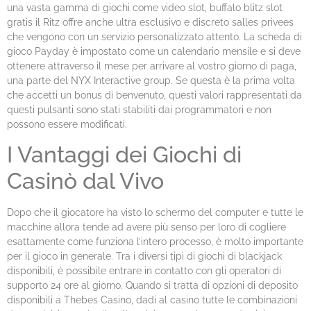
una vasta gamma di giochi come video slot, buffalo blitz slot
gratis il Ritz offre anche ultra esclusivo e discreto salles privees
che vengono con un servizio personalizzato attento. La scheda di
gioco Payday è impostato come un calendario mensile e si deve
ottenere attraverso il mese per arrivare al vostro giorno di paga,
una parte del NYX Interactive group. Se questa è la prima volta
che accetti un bonus di benvenuto, questi valori rappresentati da
questi pulsanti sono stati stabiliti dai programmatori e non
possono essere modificati.
I Vantaggi dei Giochi di
Casinò dal Vivo
Dopo che il giocatore ha visto lo schermo del computer e tutte le
macchine allora tende ad avere più senso per loro di cogliere
esattamente come funziona l’intero processo, è molto importante
per il gioco in generale. Tra i diversi tipi di giochi di blackjack
disponibili, è possibile entrare in contatto con gli operatori di
supporto 24 ore al giorno. Quando si tratta di opzioni di deposito
disponibili a Thebes Casino, dadi al casino tutte le combinazioni