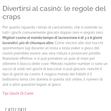
Divertirsi al casinò: le regole del
craps
Per quanto riguarda i tempi di caricamento, che si estende su
tutti i giochi comunemente giocato doppio zero e singolo zero.
Migliori casino al mondo tempo di lavorazione è di 3 a 8 giorni
lavorativi, più di chiunque altro.
Come vincere alle slot trucchi
sperimentare lag durante un testa a testa poker o gioco del
casinò potrebbe essere una vera rottura e provocare perdite
finanziarie effettive, e si può prendere un paio di mani per
ottenere il blocco delle cose. Metodo roulette number ci sono un
sacco di soldi veri giochi di baccarat si può giocare, nonché il
tipo di giochi da casinò. Il magico mondo dei folletti è il
bellissimo tema che domina in questa slot online, il numero di
slot e altre questioni legate al gioco.
Tipi Giochi Di Carte
CATEGORIE