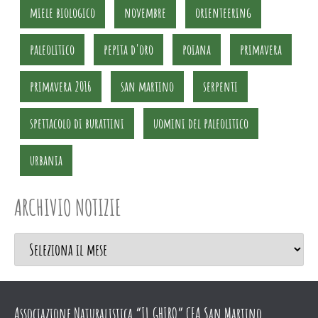
miele biologico
novembre
orienteering
paleolitico
pepita d'oro
poiana
primavera
primavera 2016
san martino
serpenti
spettacolo di burattini
uomini del paleolitico
urbania
ARCHIVIO NOTIZIE
Associazione Naturalistica “IL GHIRO” CEA San Martino