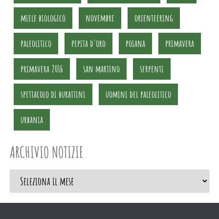
miele biologico
novembre
orienteering
paleolitico
pepita d'oro
poiana
primavera
primavera 2016
san martino
serpenti
spettacolo di burattini
uomini del paleolitico
urbania
ARCHIVIO NOTIZIE