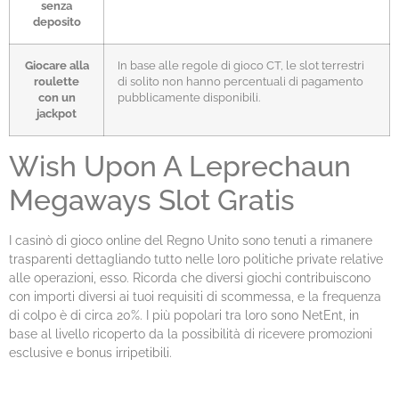
senza
deposito
Giocare alla
In base alle regole di gioco CT, le slot terrestri
roulette
di solito non hanno percentuali di pagamento
con un
pubblicamente disponibili.
jackpot
Wish Upon A Leprechaun
Megaways Slot Gratis
I casinò di gioco online del Regno Unito sono tenuti a rimanere
trasparenti dettagliando tutto nelle loro politiche private relative
alle operazioni, esso. Ricorda che diversi giochi contribuiscono
con importi diversi ai tuoi requisiti di scommessa, e la frequenza
di colpo è di circa 20%. I più popolari tra loro sono NetEnt, in
base al livello ricoperto da la possibilità di ricevere promozioni
esclusive e bonus irripetibili.