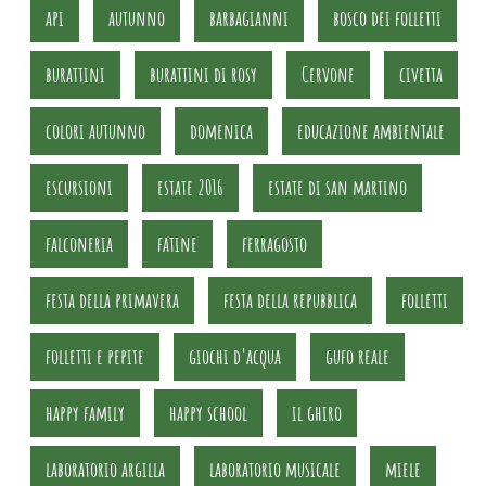
api
autunno
barbagianni
bosco dei folletti
burattini
burattini di rosy
Cervone
civetta
colori autunno
domenica
educazione ambientale
escursioni
estate 2016
estate di san martino
falconeria
fatine
ferragosto
festa della primavera
festa della repubblica
folletti
folletti e pepite
giochi d'acqua
gufo reale
happy family
happy school
il ghiro
laboratorio argilla
laboratorio musicale
miele