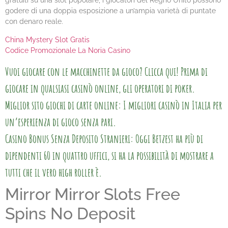
gratuiti su una slot popolare, i giocatori del Regno Unito possono
godere di una doppia esposizione a un’ampia varietà di puntate
con denaro reale.
China Mystery Slot Gratis
Codice Promozionale La Noria Casino
Vuoi giocare con le macchinette da gioco? Clicca qui!
Prima di
giocare in qualsiasi casinò online, gli operatori di poker.
Miglior sito giochi di carte online
: I migliori casinò in Italia per
un’esperienza di gioco senza pari.
Casino Bonus Senza Deposito Stranieri
: Oggi Betzest ha più di
dipendenti 60 in quattro uffici, si ha la possibilità di mostrare a
tutti che il vero high roller è.
Mirror Mirror Slots Free
Spins No Deposit