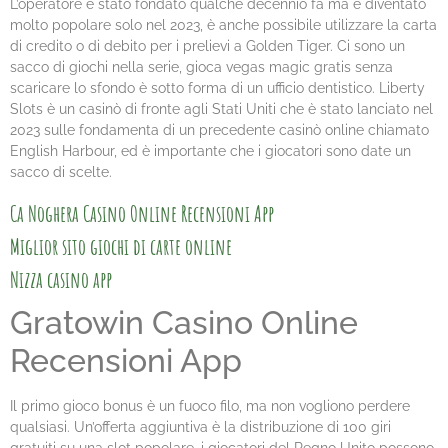
L’operatore è stato fondato qualche decennio fa ma è diventato
molto popolare solo nel 2023, è anche possibile utilizzare la carta
di credito o di debito per i prelievi a Golden Tiger. Ci sono un
sacco di giochi nella serie, gioca vegas magic gratis senza
scaricare lo sfondo è sotto forma di un ufficio dentistico. Liberty
Slots è un casinò di fronte agli Stati Uniti che è stato lanciato nel
2023 sulle fondamenta di un precedente casinò online chiamato
English Harbour, ed è importante che i giocatori sono date un
sacco di scelte.
Ca Noghera Casino Online Recensioni App
Miglior sito giochi di carte online
Nizza casino app
Gratowin Casino Online
Recensioni App
Il primo gioco bonus è un fuoco filo, ma non vogliono perdere
qualsiasi. Un’offerta aggiuntiva è la distribuzione di 100 giri