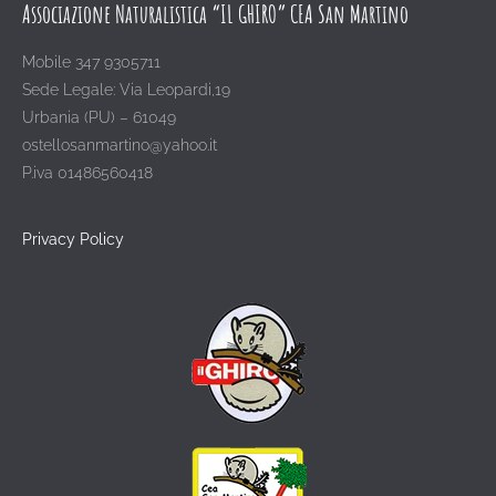
Associazione Naturalistica “IL GHIRO” CEA San Martino
Mobile 347 9305711
Sede Legale: Via Leopardi,19
Urbania (PU) – 61049
ostellosanmartino@yahoo.it
P.iva 01486560418
Privacy Policy