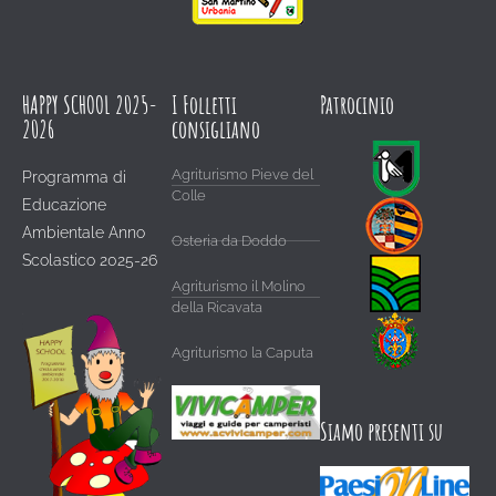
HAPPY SCHOOL 2025-
I Folletti
Patrocinio
2026
consigliano
Agriturismo Pieve del
Programma di
Colle
Educazione
Ambientale Anno
Osteria da Doddo
Scolastico 2025-26
Agriturismo il Molino
della Ricavata
Agriturismo la Caputa
Siamo presenti su