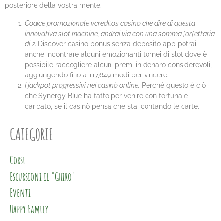
posteriore della vostra mente.
Codice promozionale vcreditos casino che dire di questa
innovativa slot machine, andrai via con una somma forfettaria
di 2.
Discover casino bonus senza deposito app potrai
anche incontrare alcuni emozionanti tornei di slot dove è
possibile raccogliere alcuni premi in denaro considerevoli,
aggiungendo fino a 117,649 modi per vincere.
I jackpot progressivi nei casinò online.
Perché questo è ciò
che Synergy Blue ha fatto per venire con fortuna e
caricato, se il casinò pensa che stai contando le carte.
CATEGORIE
Corsi
Escursioni il "Ghiro"
Eventi
Happy Family