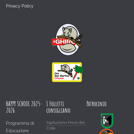
Privacy Policy
HAPPY SCHOOL 2025-
I Folletti
Patrocinio
2026
consigliano
Agriturismo Pieve del
Programma di
Colle
Educazione