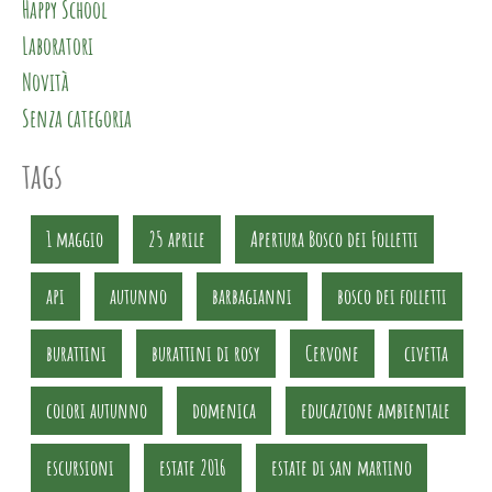
Happy School
Laboratori
Novità
Senza categoria
tags
1 maggio
25 aprile
Apertura Bosco dei Folletti
api
autunno
barbagianni
bosco dei folletti
burattini
burattini di rosy
Cervone
civetta
colori autunno
domenica
educazione ambientale
escursioni
estate 2016
estate di san martino