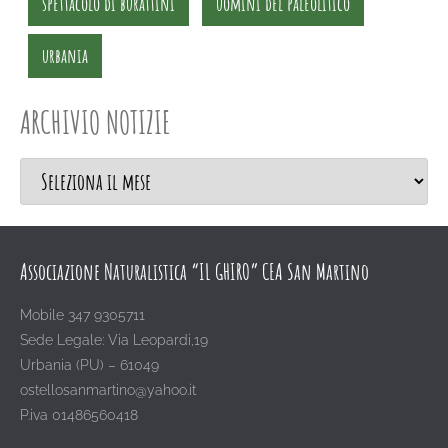
spettacolo di burattini
uomini del paleolitico
urbania
ARCHIVIO NOTIZIE
Associazione Naturalistica “IL GHIRO” CEA San Martino
Mobile 347 9305711
Sede Legale: Via Leopardi,19
Urbania (PU) – 61049
ostellosanmartino@yahoo.it
P.iva 01486560418