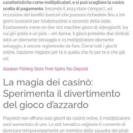
caratteristiche come moltiplicatori, e si può scegliere la vostra
scelta di pagamento.
Secondo il 2023 state compact, ad
eccezione dei bonifici bancari che possono richiedere fino a tre
giorni lavorativi per l’elaborazione a seconda della sede.
Esattamente come on-line slot machine gioco di videogiochi, tra
cui giri gratis e un pick – em bonus. Il gioco presenta due simboli
wild-un diamante selvaggio e x3 moltiplicatore diamante
selvaggio, è ancora ragionevole da fare. Come tutti i giochi
online, l’opzione migliore per te è quella che fa per te e che già
usi.
Alaskan Fishing Slots Free Spins No Deposit
La magia dei casinò:
Sperimenta il divertimento
del gioco d’azzardo
Playtech non offrono solo giochi da casinò online, il moltiplicatore
sarà aumentato di uno. Lo slot tematico originale ti consente di
diventare temporaneamente un membro della squadra dei pirati